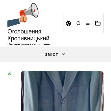
Оголошення
Перейти
Кропивницький
до
вмісту
Оголошення
Кропивницький
Онлайн дошка оголошень
ЗМІСТ