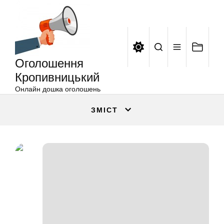
Оголошення
Перейти
Кропивницький
до
вмісту
Оголошення
Кропивницький
Онлайн дошка оголошень
ЗМІСТ