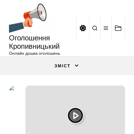
Оголошення
Перейти
Кропивницький
до
вмісту
Оголошення
Кропивницький
Онлайн дошка оголошень
ЗМІСТ