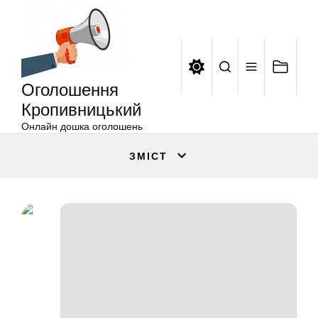
Оголошення
Перейти
Кропивницький
до
вмісту
Оголошення
Кропивницький
Онлайн дошка оголошень
ЗМІСТ