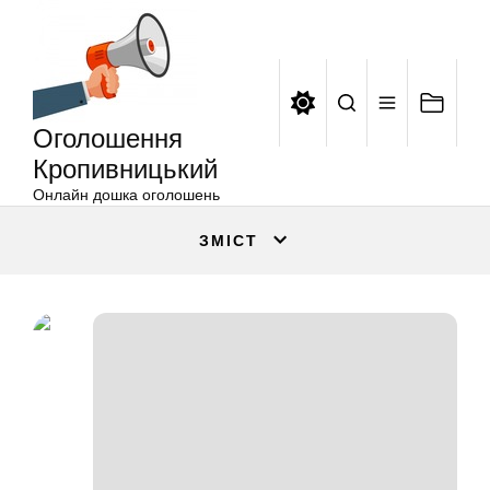
Оголошення
Перейти
Кропивницький
до
вмісту
Оголошення
Кропивницький
Онлайн дошка оголошень
ЗМІСТ