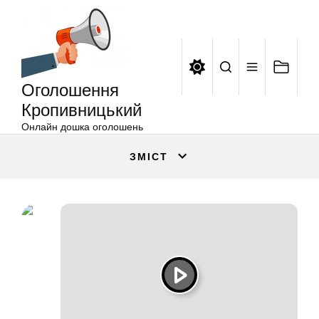
Оголошення
Перейти
Кропивницький
до
вмісту
Оголошення
Кропивницький
Онлайн дошка оголошень
ЗМІСТ