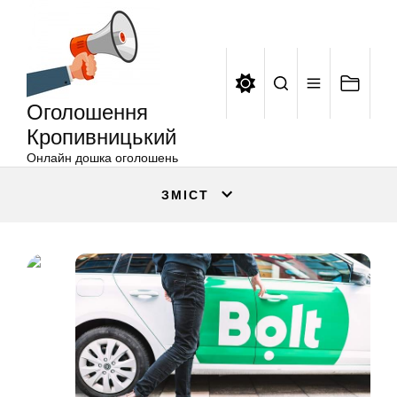
Оголошення
Перейти
Кропивницький
до
вмісту
Оголошення
Кропивницький
Онлайн дошка оголошень
ЗМІСТ