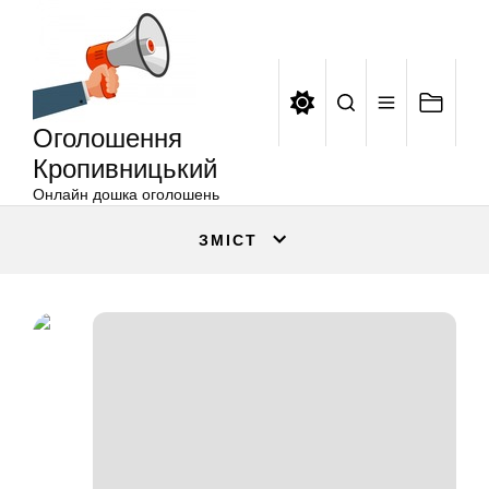
Оголошення
Перейти
Кропивницький
до
вмісту
Оголошення
Кропивницький
Онлайн дошка оголошень
ЗМІСТ