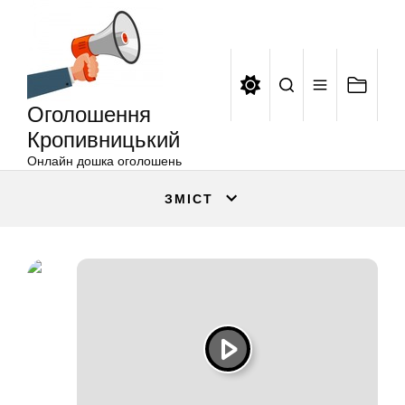
Оголошення
Перейти
Кропивницький
до
вмісту
Оголошення
Кропивницький
Онлайн дошка оголошень
ЗМІСТ