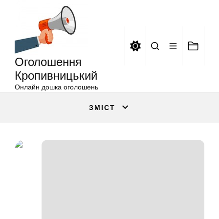
Оголошення
Перейти
Кропивницький
до
вмісту
Оголошення
Кропивницький
Онлайн дошка оголошень
ЗМІСТ