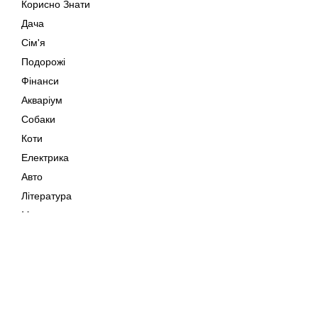
Корисно Знати
Дача
Сім'я
Подорожі
Фінанси
Акваріум
Собаки
Коти
Електрика
Авто
Література
Музика
Дозвілля
Кіно
Мапа сайту
Своїми Руками
Тварини
Авторське право © 202
Поради