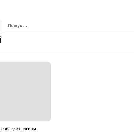
й
 собаку из лавины.