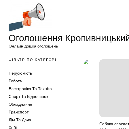
Оголошення
Перейти
Кропивницький
до
вмісту
Оголошення Кропивницьки
Онлайн дошка оголошень
ФІЛЬТР ПО КАТЕГОРІЇ
Нерухомість
Робота
Електроніка Та Техніка
Спорт Та Відпочинок
Обладнання
Транспорт
Дім Та Дача
Собака спасает
Хобі