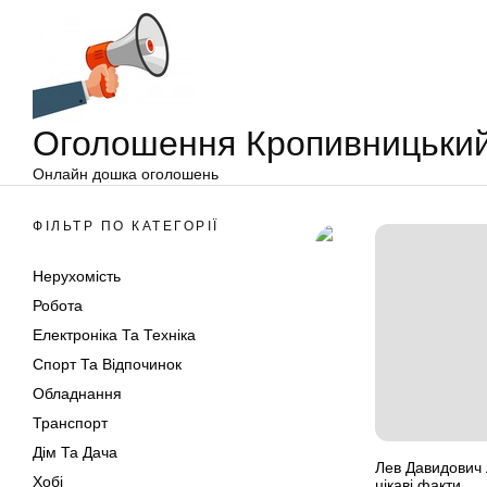
Оголошення
Перейти
Кропивницький
до
вмісту
Оголошення Кропивницьки
Онлайн дошка оголошень
ФІЛЬТР ПО КАТЕГОРІЇ
Нерухомість
Робота
Електроніка Та Техніка
Спорт Та Відпочинок
Обладнання
Транспорт
Дім Та Дача
Лев Давидович 
Хобі
цікаві факти