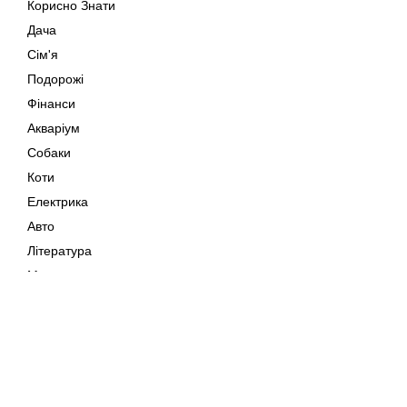
Корисно Знати
Дача
Сім'я
Подорожі
Фінанси
Акваріум
Собаки
Коти
Електрика
Авто
Література
Музика
Дозвілля
Кіно
Мапа сайту
Своїми Руками
Тварини
Авторське право © 202
Поради