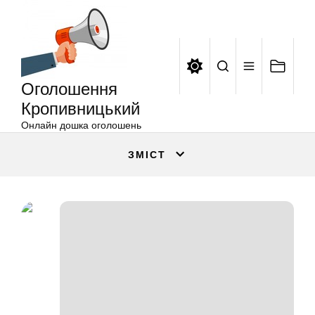
Оголошення
Перейти
Кропивницький
до
вмісту
Оголошення
Кропивницький
Онлайн дошка оголошень
ЗМІСТ