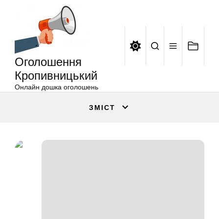
Оголошення
Перейти
Кропивницький
до
вмісту
Оголошення
Кропивницький
Онлайн дошка оголошень
ЗМІСТ