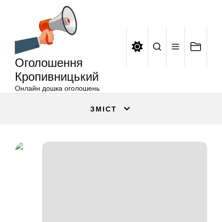
Оголошення
Перейти
Кропивницький
до
вмісту
Оголошення
Кропивницький
Онлайн дошка оголошень
ЗМІСТ