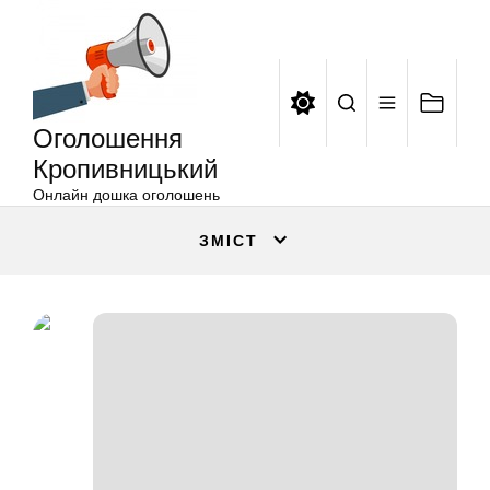
Оголошення
Перейти
Кропивницький
до
вмісту
Оголошення
Кропивницький
Онлайн дошка оголошень
ЗМІСТ