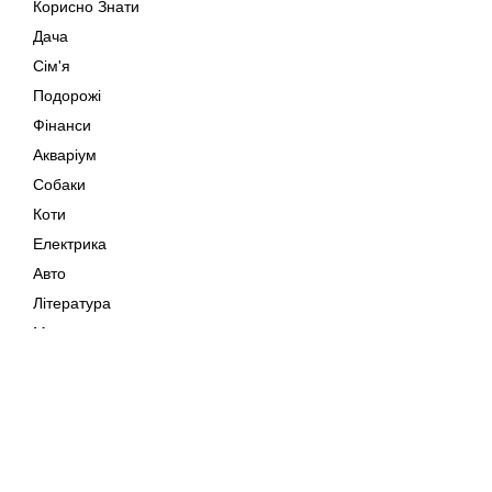
Корисно Знати
Дача
Сім'я
Подорожі
Фінанси
Акваріум
Собаки
Коти
Електрика
Авто
Література
Музика
Дозвілля
Кіно
Мапа сайту
Своїми Руками
Тварини
Авторське право © 202
Поради