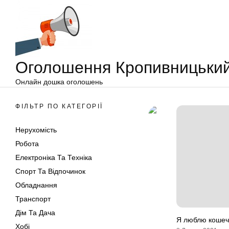
Оголошення
Перейти
Кропивницький
до
вмісту
Оголошення Кропивницьки
Онлайн дошка оголошень
ФІЛЬТР ПО КАТЕГОРІЇ
Нерухомість
Робота
Електроніка Та Техніка
Спорт Та Відпочинок
Обладнання
Транспорт
Дім Та Дача
Я люблю кошеч
Хобі