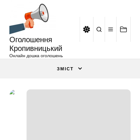
Оголошення
Перейти
Кропивницький
до
вмісту
Оголошення
Кропивницький
Онлайн дошка оголошень
ЗМІСТ