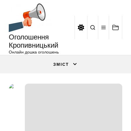
Оголошення
Перейти
Кропивницький
до
вмісту
Оголошення
Кропивницький
Онлайн дошка оголошень
ЗМІСТ