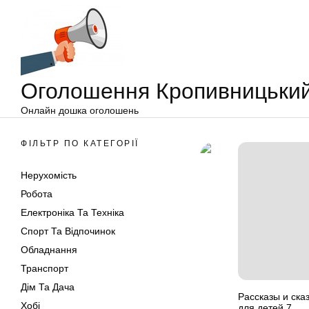
Оголошення
Перейти
Кропивницький
до
вмісту
Оголошення Кропивницьки
Онлайн дошка оголошень
ФІЛЬТР ПО КАТЕГОРІЇ
Нерухомість
Робота
Електроніка Та Техніка
Спорт Та Відпочинок
Обладнання
Транспорт
Дім Та Дача
Рассказы и ска
Хобі
для детей.7