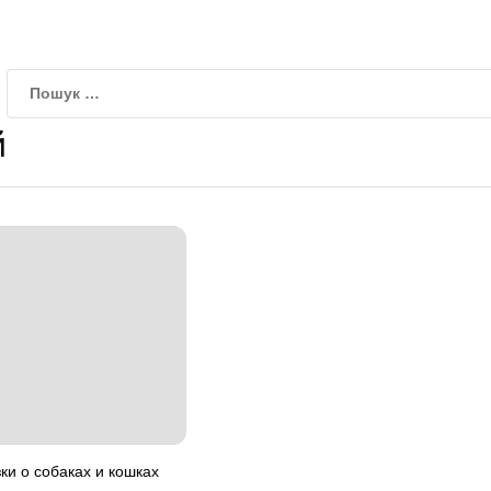
й
зки о собаках и кошках