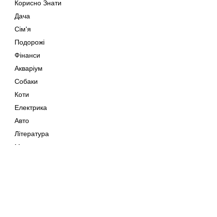
Корисно Знати
Дача
Сім'я
Подорожі
Фінанси
Акваріум
Собаки
Коти
Електрика
Авто
Література
Музика
Дозвілля
Кіно
Мапа сайту
Своїми Руками
Тварини
Авторське право © 202
Поради