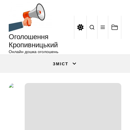
Оголошення
Перейти
Кропивницький
до
вмісту
Оголошення
Кропивницький
Онлайн дошка оголошень
ЗМІСТ