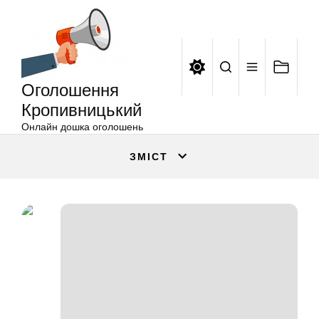
Оголошення
Перейти
Кропивницький
до
вмісту
Оголошення
Кропивницький
Онлайн дошка оголошень
ЗМІСТ