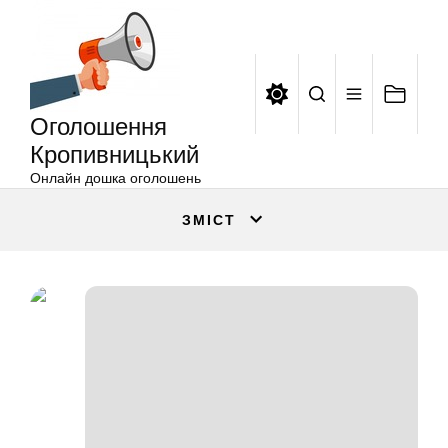
Оголошення
Перейти
Кропивницький
до
вмісту
Оголошення
Кропивницький
Онлайн дошка оголошень
ЗМІСТ