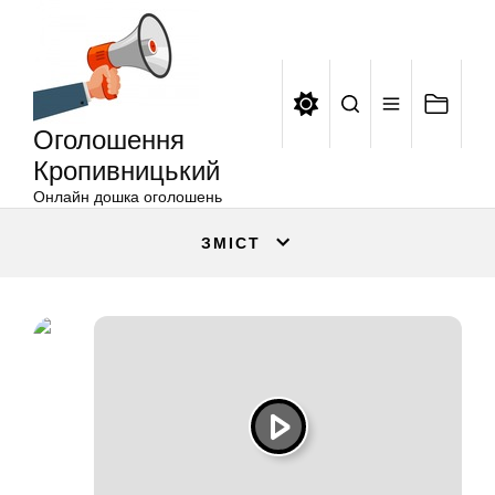
Оголошення
Перейти
Кропивницький
до
вмісту
Оголошення
Кропивницький
Онлайн дошка оголошень
ЗМІСТ