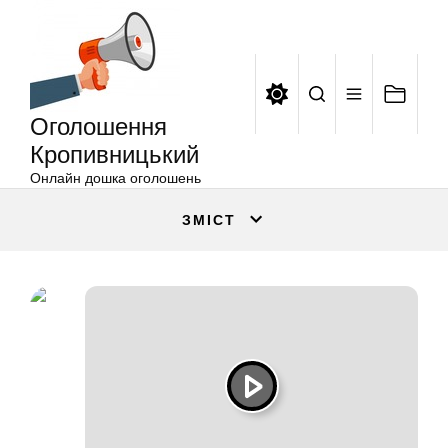
Оголошення
Перейти
Кропивницький
до
вмісту
Оголошення
Кропивницький
Онлайн дошка оголошень
ЗМІСТ