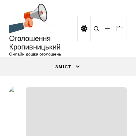
Оголошення
Перейти
Кропивницький
до
вмісту
Оголошення
Кропивницький
Онлайн дошка оголошень
ЗМІСТ