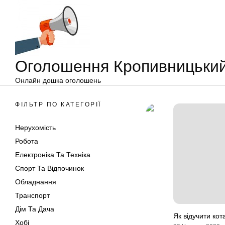
Оголошення
Перейти
Кропивницький
до
вмісту
Оголошення Кропивницьки
Онлайн дошка оголошень
ФІЛЬТР ПО КАТЕГОРІЇ
Нерухомість
Робота
Електроніка Та Техніка
Спорт Та Відпочинок
Обладнання
Транспорт
Дім Та Дача
Як відучити ко
Хобі