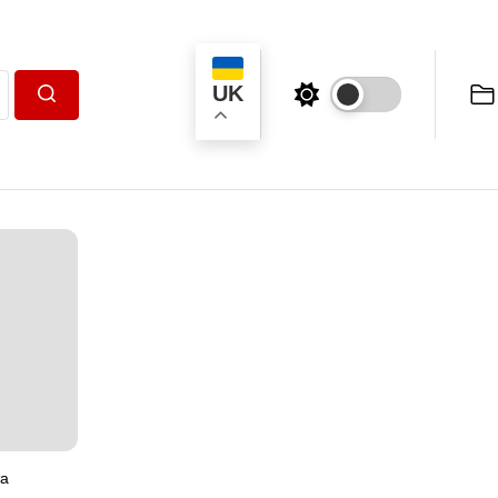
UK
Пошук
та