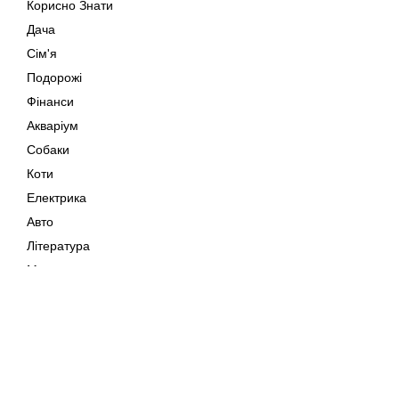
Корисно Знати
Дача
Сім'я
Подорожі
Фінанси
Акваріум
Собаки
Коти
Електрика
Авто
Література
Музика
Дозвілля
Кіно
Мапа сайту
Своїми Руками
Тварини
Авторське право © 202
Поради