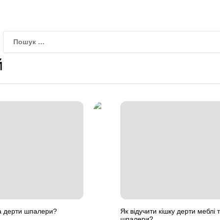
й
та дерти шпалери?
Як відучити кішку дерти меблі 
шпалери?