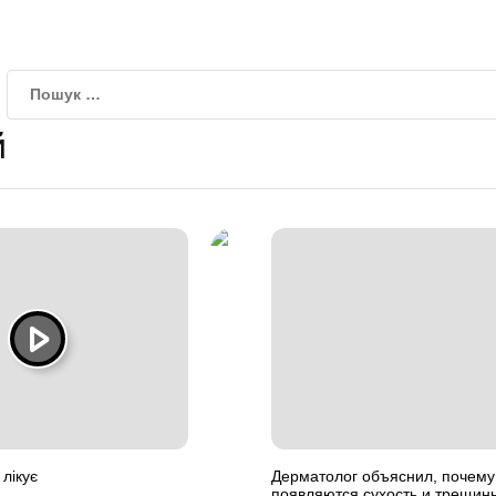
й
лікує
Дерматолог объяснил, почему 
появляются сухость и трещин