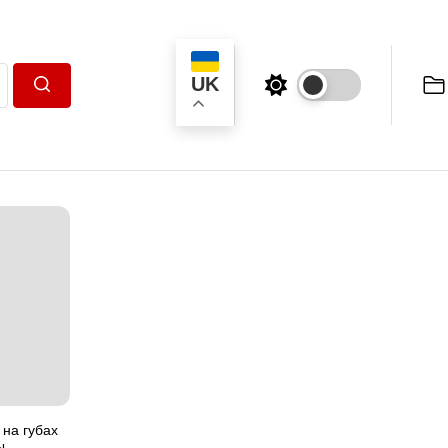
UK
Пошук
на губах
ы