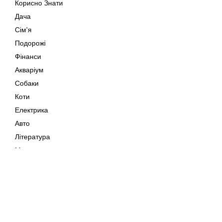
Корисно Знати
Дача
Сім'я
Подорожі
Фінанси
Акваріум
Собаки
Коти
Електрика
Авто
Література
Музика
Дозвілля
Кіно
Мапа сайту
Своїми Руками
Тварини
Авторське право © 202
Поради