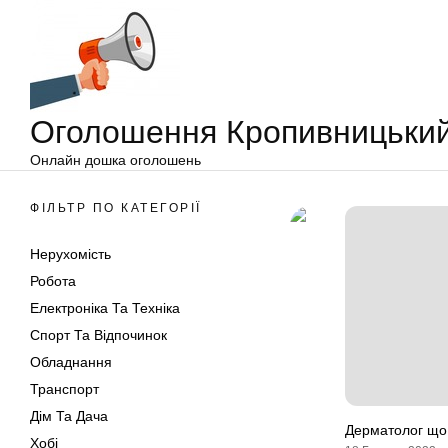
Оголошення
Перейти
Кропивницький
до
вмісту
Оголошення Кропивницьки
Онлайн дошка оголошень
ФІЛЬТР ПО КАТЕГОРІЇ
Нерухомість
Робота
Електроніка Та Техніка
Спорт Та Відпочинок
Обладнання
Транспорт
Дім Та Дача
Дерматолог що 
Хобі