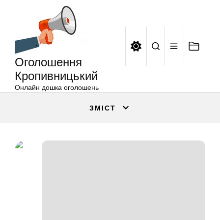
Оголошення
Перейти
Кропивницький
до
вмісту
Оголошення
Кропивницький
Онлайн дошка оголошень
ЗМІСТ