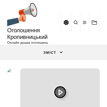
Оголошення
Перейти
Кропивницький
до
вмісту
Оголошення
Кропивницький
Онлайн дошка оголошень
ЗМІСТ