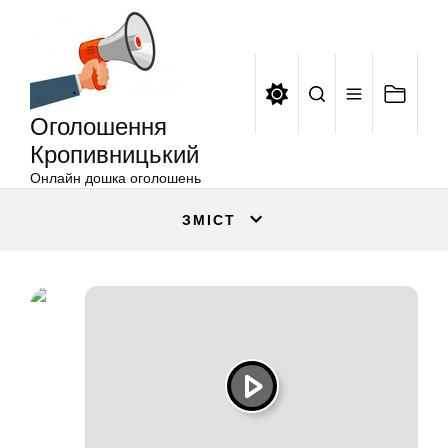
Оголошення
Перейти
Кропивницький
до
вмісту
Оголошення
Кропивницький
Онлайн дошка оголошень
ЗМІСТ