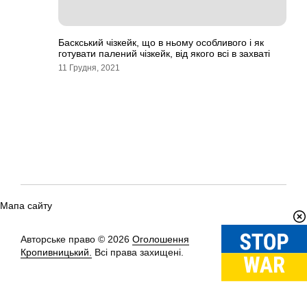
Баскський чізкейк, що в ньому особливого і як
готувати палений чізкейк, від якого всі в захваті
11 Грудня, 2021
Мапа сайту
Авторське право © 2026
Оголошення
Вгору
↑
Кропивницький.
Всі права захищені.