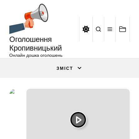
Оголошення
Перейти
Кропивницький
до
вмісту
Оголошення
Кропивницький
Онлайн дошка оголошень
ЗМІСТ