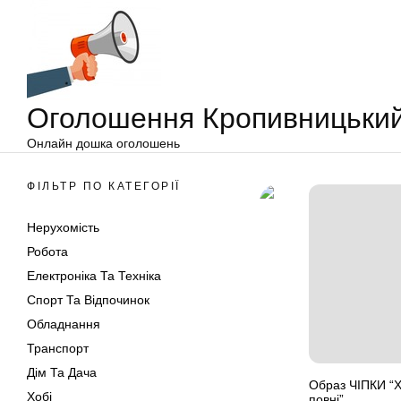
Оголошення
Перейти
Кропивницький
до
вмісту
Оголошення Кропивницьки
Онлайн дошка оголошень
ФІЛЬТР ПО КАТЕГОРІЇ
Нерухомість
Робота
Електроніка Та Техніка
Спорт Та Відпочинок
Обладнання
Транспорт
Дім Та Дача
Образ ЧІПКИ “Х
Хобі
повні”