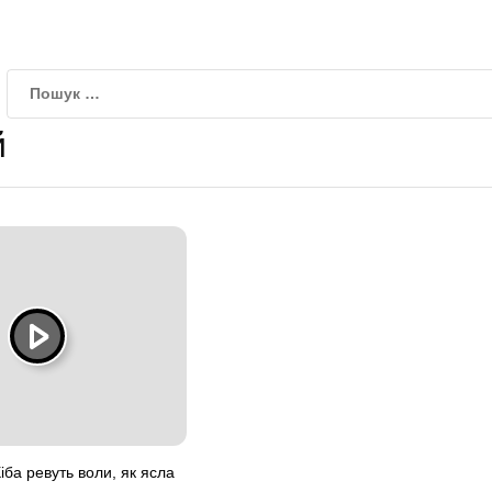
й
іба ревуть воли, як ясла