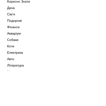
Корисно Знати
Дача
Сім'я
Подорожі
Фінанси
Акваріум
Собаки
Коти
Електрика
Авто
Література
Музика
Дозвілля
Кіно
Мапа сайту
Своїми Руками
Тварини
Авторське право © 202
Поради