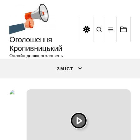
Оголошення
Перейти
Кропивницький
до
вмісту
Оголошення
Кропивницький
Онлайн дошка оголошень
ЗМІСТ