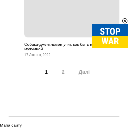
Собака-джентльмен учит, как быть настоящим
мужчиной.
17 Лютого, 2022
Навігація
1
2
Далі
записів
Мапа сайту