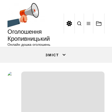
Оголошення
Перейти
Кропивницький
до
вмісту
Оголошення
Кропивницький
Онлайн дошка оголошень
ЗМІСТ