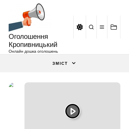
Оголошення
Перейти
Кропивницький
до
вмісту
Оголошення
Кропивницький
Онлайн дошка оголошень
ЗМІСТ