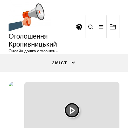
Оголошення
Перейти
Кропивницький
до
вмісту
Оголошення
Кропивницький
Онлайн дошка оголошень
ЗМІСТ