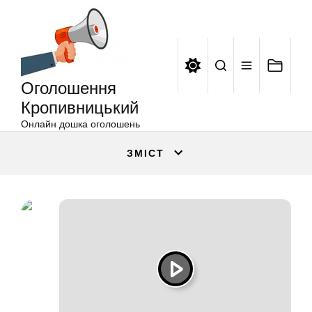
Оголошення
Перейти
Кропивницький
до
вмісту
Оголошення
Кропивницький
Онлайн дошка оголошень
ЗМІСТ