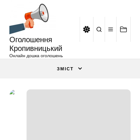
Оголошення
Перейти
Кропивницький
до
вмісту
Оголошення
Кропивницький
Онлайн дошка оголошень
ЗМІСТ