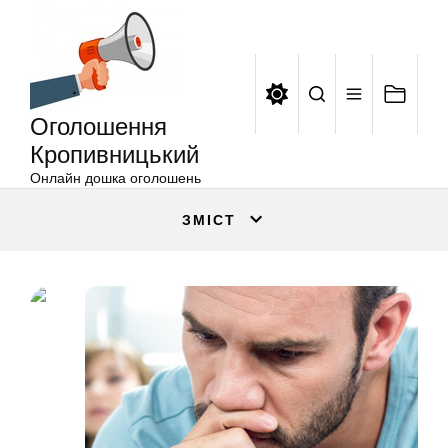
Оголошення
Перейти
Кропивницький
до
вмісту
Оголошення
Кропивницький
Онлайн дошка оголошень
ЗМІСТ