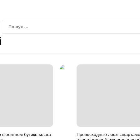
й
 в элитном бутике solara
Превосходные лофт-апартаме
панорамным балконом-террас