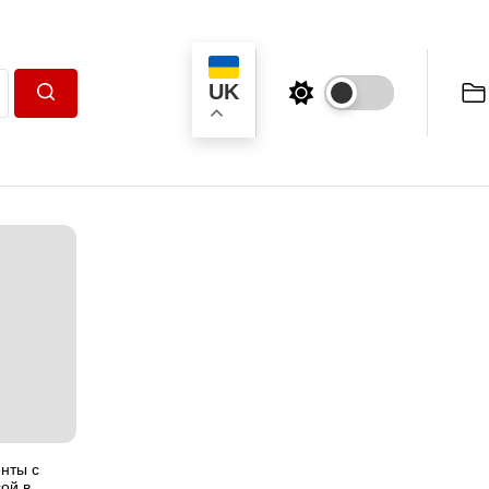
UK
Пошук
нты с
ой в