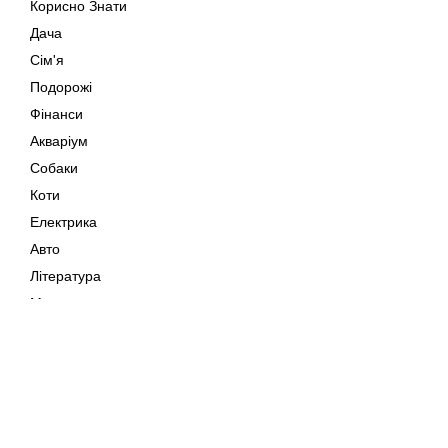
Корисно Знати
Дача
Сім'я
Подорожі
Фінанси
Акваріум
Собаки
Коти
Електрика
Авто
Література
Музика
Дозвілля
Кіно
Мапа сайту
Своїми Руками
Тварини
Авторське право © 202
Поради