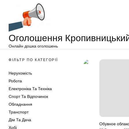
Оголошення
Перейти
Кропивницький
до
вмісту
Оголошення Кропивницьки
Онлайн дошка оголошень
ФІЛЬТР ПО КАТЕГОРІЇ
Нерухомість
Робота
Електроніка Та Техніка
Спорт Та Відпочинок
Обладнання
Транспорт
Дім Та Дача
Обувное облако
Хобі