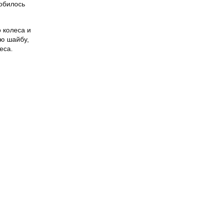
добилось
 колеса и
ую шайбу,
еса.