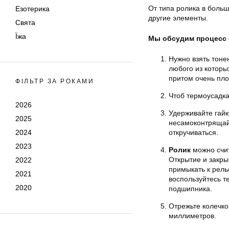
От типа ролика в боль
Езотерика
другие элементы.
Свята
Їжа
Мы обсудим процесс 
Нужно взять тоне
любого из которы
притом очень пло
ФІЛЬТР ЗА РОКАМИ
Чтоб термоусадка
2026
Удерживайте гайк
2025
несамоконтрящайс
2024
откручиваться.
2023
Ролик
можно счит
Открытие и закры
2022
примыкать к рель
2021
воспользуйтесь т
2020
подшипника.
Отрежьте колечк
миллиметров.