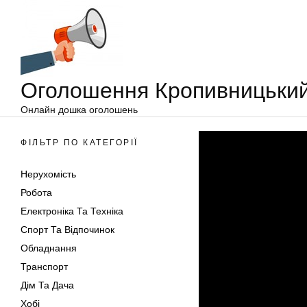
Оголошення
Перейти
Кропивницький
до
вмісту
Оголошення Кропивницьки
Онлайн дошка оголошень
ФІЛЬТР ПО КАТЕГОРІЇ
Нерухомість
Робота
Електроніка Та Техніка
Спорт Та Відпочинок
Обладнання
Транспорт
Дім Та Дача
Хобі