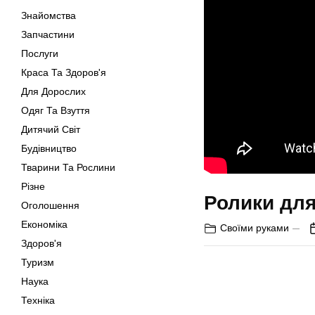
Знайомства
Запчастини
Послуги
Краса Та Здоров'я
Для Дорослих
Одяг Та Взуття
Дитячий Світ
Будівництво
Тварини Та Рослини
Різне
Ролики дл
Оголошення
Економіка
Своїми руками
Здоров'я
Туризм
Наука
Техніка