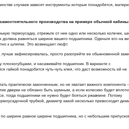
шинстве случаев зависят инструменты которые понадобятся, матер
самостоятельного производства на примере обычной кабины
нькую термоусадку, отрежьте от нее одно или несколько колечек, ш
х должна равняться ширине вашего подшипника. Оденьте его на ви
тно к шляпке. Это возмещает люфт.
 лучше зафиксировалась, просто разогрейте ее обыкновенной зажи
у плоскогубцами, и насаживайте подшипник. В варианте с
я гайкой понадобится чуть-чуть клея, что даст возможность ей не
ать практически законченным, но не хватает важного компонента
тие дверки не обязано быть шумным, а если колесико будет вплот
се, тогда подшипники не нужно будет бояться ржавчине. Потому
ермоусадочной трубкой, диаметр какой несколько превосходит диа
о по ширине равное ширине подшипника, но с небольшим припуско