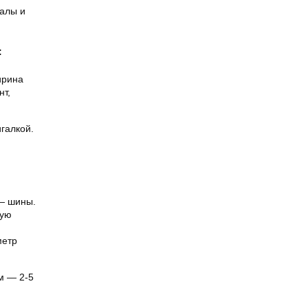
иалы и
:
ирина
нт,
галкой.
 — шины.
ную
метр
м — 2-5