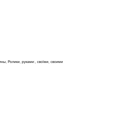
ины
,
Ролики
,
руками:
,
своїми
,
своими