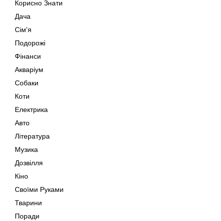
Корисно Знати
Дача
Сім'я
Подорожі
Фінанси
Акваріум
Собаки
Коти
Електрика
Авто
Література
Музика
Дозвілля
Кіно
Своїми Руками
Тварини
Поради