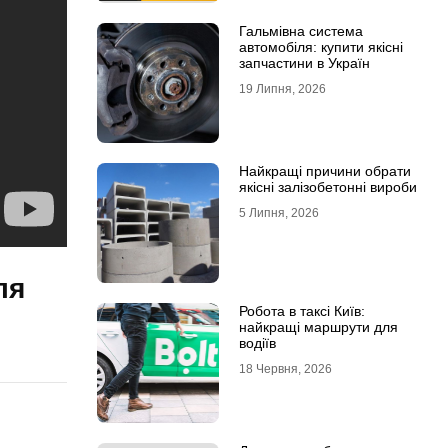
Гальмівна система
автомобіля: купити якісні
запчастини в Україн
19 Липня, 2026
Найкращі причини обрати
якісні залізобетонні вироби
5 Липня, 2026
ля
Робота в таксі Київ:
найкращі маршрути для
водіїв
18 Червня, 2026