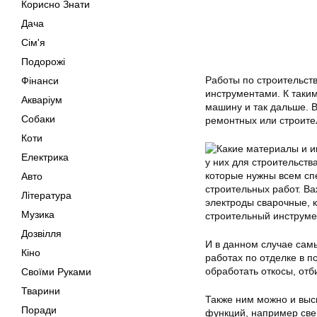
Корисно Знати
Дача
Сім'я
Подорожі
Работы по строительст
Фінанси
инструментами. К так
Акваріум
машину и так дальше. 
Собаки
ремонтных или строите
Коти
Електрика
у них для строительств
которые нужны всем сп
Авто
строительных работ. В
Література
электроды сварочные, к
Музика
строительный инструмен
Дозвілля
И в данном случае сам
Кіно
работах по отделке в п
обработать откосы, отб
Своїми Руками
Тварини
Также ним можно и выс
Поради
функций, например све