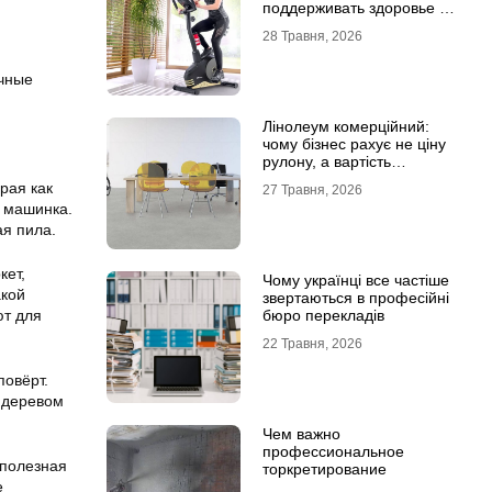
поддерживать здоровье и
физическую форму
28 Травня, 2026
ичные
Лінолеум комерційний:
чому бізнес рахує не ціну
рулону, а вартість
експлуатації
рая как
27 Травня, 2026
 машинка.
ая пила.
кет,
Чому українці все частіше
акой
звертаються в професійні
бюро перекладів
ют для
22 Травня, 2026
повёрт.
 деревом
Чем важно
профессиональное
 полезная
торкретирование
е