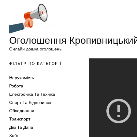
Оголошення
Перейти
Кропивницький
до
вмісту
Оголошення Кропивницьки
Онлайн дошка оголошень
ФІЛЬТР ПО КАТЕГОРІЇ
Нерухомість
Робота
Електроніка Та Техніка
Спорт Та Відпочинок
Обладнання
Транспорт
Дім Та Дача
Хобі