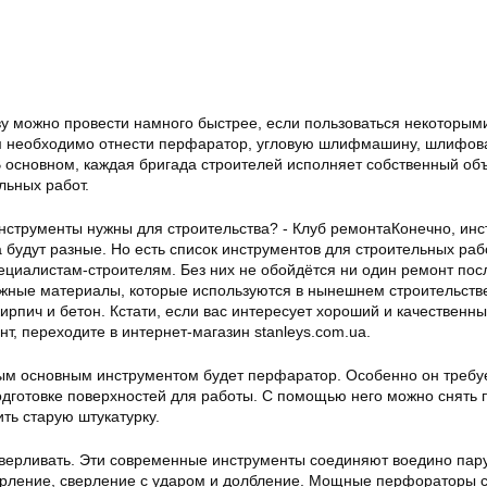
ву можно провести намного быстрее, если пользоваться некоторым
им необходимо отнести перфаратор, угловую шлифмашину, шлифо
В основном, каждая бригада строителей исполняет собственный об
льных работ.
Конечно, ин
а будут разные. Но есть список инструментов для строительных раб
ециалистам-строителям. Без них не обойдётся ни один ремонт пос
ажные материалы, которые используются в нынешнем строительстве
ирпич и бетон. Кстати, если вас интересует хороший и качественн
т, переходите в интернет-магазин stanleys.com.ua.
ым основным инструментом будет перфаратор. Особенно он требу
одготовке поверхностей для работы. С помощью него можно снять п
ить старую штукатурку.
верливать. Эти современные инструменты соединяют воедино пар
рление, сверление с ударом и долбление. Мощные перфораторы 