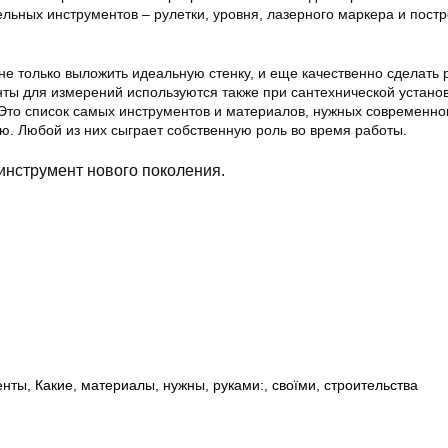
льных инструментов – рулетки, уровня, лазерного маркера и пост
е только выложить идеальную стенку, и еще качественно сделать 
нты для измерений используются также при сантехнической установ
 Это список самых инструментов и материалов, нужных современн
ю. Любой из них сыграет собственную роль во время работы.
нструмент нового поколения.
енты
,
Какие
,
материалы
,
нужны
,
руками:
,
своїми
,
строительства