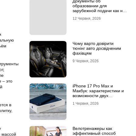
Документы об
образовании для
зарубежной подачи как не
потерять время на
12 Червня, 2026
апостиле
и
вальную
Чому варто довірити
ъём
тюнінг авто досвідченим
фахівцям
9 Червня, 2026
струменты
от,
ле
 – это
iPhone 17 Pro Max и
ый
Макбук: характеристики и
возможности двух
флагманов
1 Червня, 2026
ется в
литку,
Велотренажеры как
у
эффективный способ
с массой