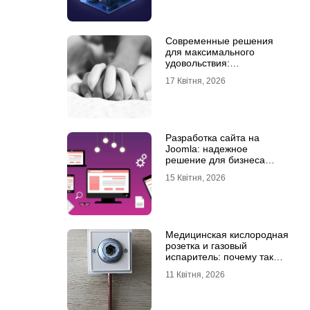
Современные решения
для максимального
удовольствия:
мастурбаторы для мужчин
17 Квітня, 2026
и Womanizer для женщин
Разработка сайта на
Joomla: надежное
решение для бизнеса
любого уровня
15 Квітня, 2026
Медицинская кислородная
розетка и газовый
испаритель: почему так
важно выбрать
11 Квітня, 2026
качественное
оборудование