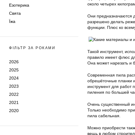
около четырех килогра
Езотерика
Свята
Они предназначаются дл
Їжа
разрешено делать реже
функции. Плюс ко всему
ФІЛЬТР ЗА РОКАМИ
Такой инструмент, испо
правило имеет флюс дл
2026
Она может нарезать и б
2025
Современная пила расп
2024
обрешёточные планки и
2023
инструмент для работ п
пиления по большей ча
2022
2021
Очень существенный ин
Только необходимо при
2020
пила сабельная.
Можно приобрести также
вещь в любом строител