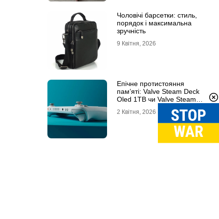
Чоловічі барсетки: стиль,
порядок і максимальна
зручність
9 Квітня, 2026
Епічне протистояння
пам’яті: Valve Steam Deck
Oled 1TB чи Valve Steam
Deck Oled 512GB?
2 Квітня, 2026