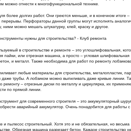
мм можно отнести к многофункциональной технике.
я более долгих работ. Они греются меньше, и в конечном итоге –
 перерывы. Перфораторы данной группы могут исполнять аналог
, ними можно мешать штукатурку, клей, краску и другое.
льзуемый в строительстве и ремонте – это углошлифовальная, кото
я пайки, или отрезная машина, а просто – угловая шлифовальная
етон, и металл. Также необходима для работ по ремонту лобзиков
иливает любые материалы для строительства, металопластик, пар
 даже трубы. А лобзиком можно выпиливать даже кривые линии. Т
о ремонту – отрезные диски по металлу и циркулярка, их применя
сти по прямой линии.
струмент для современного строителя – это аккумуляторный шуру
обрести аварийный аккумулятор. Очень понадобится для работы с
 и пылесос строительный. Хотя это и не обязательная, но весьма
ьстве. Обрезная машина разрезает бетон. Каждое строительство н