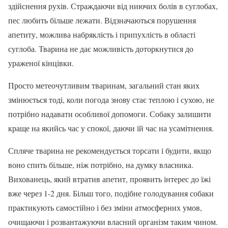
здійснення рухів. Страждаючи від ниючих болів в суглобах,
пес любить більше лежати. Відзначаються порушення
апетиту, можлива набряклість і припухлість в області
суглоба. Тварина не дає можливість доторкнутися до
ураженої кінцівки.
Просто метеочутливим тваринам, загальний стан яких
змінюється тоді, коли погода знову стає теплою і сухою, не
потрібно надавати особливої допомоги. Собаку залишити
краще на якийсь час у спокої, даючи їй час на усамітнення.
Спляче тварина не рекомендується торсати і будити, якщо
воно спить більше, ніж потрібно, на думку власника.
Вихованець, який втратив апетит, проявить інтерес до їжі
вже через 1-2 дня. Більш того, подібне голодування собаки
практикують самостійно і без зміни атмосферних умов,
очищаючи і розвантажуючи власний організм таким чином.