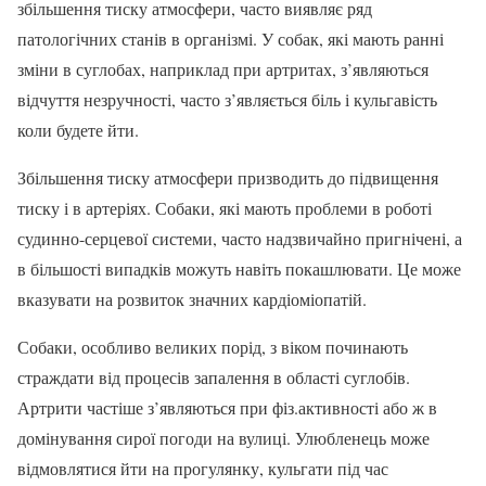
збільшення тиску атмосфери, часто виявляє ряд
патологічних станів в організмі. У собак, які мають ранні
зміни в суглобах, наприклад при артритах, з’являються
відчуття незручності, часто з’являється біль і кульгавість
коли будете йти.
Збільшення тиску атмосфери призводить до підвищення
тиску і в артеріях. Собаки, які мають проблеми в роботі
судинно-серцевої системи, часто надзвичайно пригнічені, а
в більшості випадків можуть навіть покашлювати. Це може
вказувати на розвиток значних кардіоміопатій.
Собаки, особливо великих порід, з віком починають
страждати від процесів запалення в області суглобів.
Артрити частіше з’являються при фіз.активності або ж в
домінування сирої погоди на вулиці. Улюбленець може
відмовлятися йти на прогулянку, кульгати під час