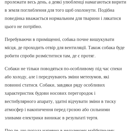
пролежати весь день, а деякі улюбленці намагаються вирити
в земля поглиблення для того щоб охолонути. Подібна
поведінка вважається нормальним для тварини і лякатися
цього не потрібно.
Перебуваючи в приміщенні, собака почне вишукувати
місця, де проходить отвір для вентиляції. Також собака буде
робити спроби розміститися там, де є протяг.
Собаки не тільки поводяться по-особливому під час спеки
або холоду, але і передчувають зміни метеоумов, які
повинні статися. Собаки, завдяки ряду особливих
характеристик будови носових перегородок і
вестибулярного апарату, здатні відчувати зміни в тиску
атмосфер і накопичення перед грозою або сильними
зливами електрики виникає в результаті тертя.
Про те, що погода напевно в недалекому майбутньому