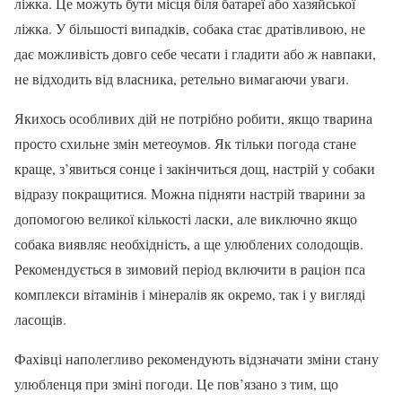
ліжка. Це можуть бути місця біля батареї або хазяйської
ліжка. У більшості випадків, собака стає дратівливою, не
дає можливість довго себе чесати і гладити або ж навпаки,
не відходить від власника, ретельно вимагаючи уваги.
Якихось особливих дій не потрібно робити, якщо тварина
просто схильне змін метеоумов. Як тільки погода стане
краще, з’явиться сонце і закінчиться дощ, настрій у собаки
відразу покращитися. Можна підняти настрій тварини за
допомогою великої кількості ласки, але виключно якщо
собака виявляє необхідність, а ще улюблених солодощів.
Рекомендується в зимовий період включити в раціон пса
комплекси вітамінів і мінералів як окремо, так і у вигляді
ласощів.
Фахівці наполегливо рекомендують відзначати зміни стану
улюбленця при зміні погоди. Це пов’язано з тим, що