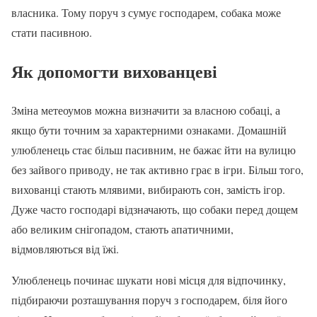
власника. Тому поруч з сумує господарем, собака може
стати пасивною.
Як допомогти вихованцеві
Зміна метеоумов можна визначити за власною собаці, а
якщо бути точним за характерними ознаками. Домашній
улюбленець стає більш пасивним, не бажає йти на вулицю
без зайвого приводу, не так активно грає в ігри. Більш того,
вихованці стають млявими, вибирають сон, замість ігор.
Дуже часто господарі відзначають, що собаки перед дощем
або великим снігопадом, стають апатичними,
відмовляються від їжі.
Улюбленець починає шукати нові місця для відпочинку,
підбираючи розташування поруч з господарем, біля його