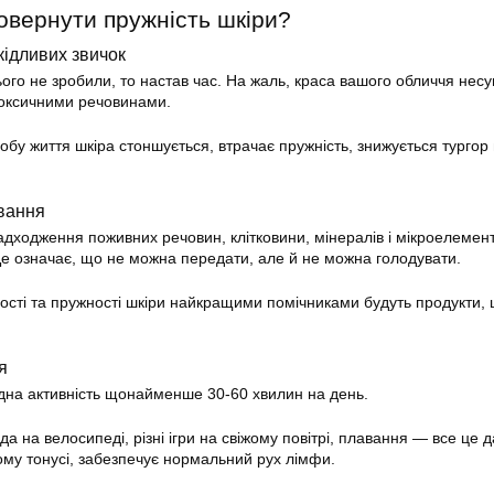
вернути пружність шкіри?
кідливих звичок
ого не зробили, то настав час. На жаль, краса вашого обличчя несум
токсичними речовинами.
собу життя шкіра стоншується, втрачає пружність, знижується тургор
вання
дходження поживних речовин, клітковини, мінералів і мікроелемент
Це означає, що не можна передати, але й не можна голодувати.
сті та пружності шкіри найкращими помічниками будуть продукти,
я
дна активність щонайменше 30-60 хвилин на день.
да на велосипеді, різні ігри на свіжому повітрі, плавання — все це д
ому тонусі, забезпечує нормальний рух лімфи.