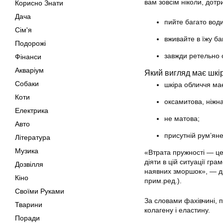
вам зовсім ніколи, дотр
Корисно Знати
Дача
пийте багато води
Сім'я
вживайте в їжу баг
Подорожі
завжди ретельно 
Фінанси
Акваріум
Який вигляд має шкі
Собаки
шкіра обличчя ма
Коти
оксамитова, ніжна
Електрика
не матова;
Авто
присутній рум’яне
Література
Музика
«Втрата пружності — це
діяти в цій ситуації гр
Дозвілля
наявних зморшок», — ді
Кіно
прим.ред.).
Своїми Руками
За словами фахівчині, 
Тварини
колагену і еластину.
Поради