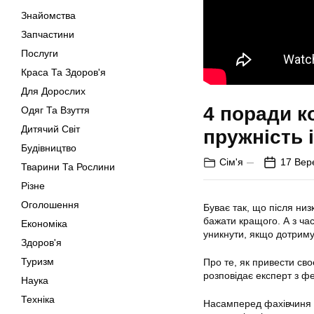
Знайомства
Запчастини
Послуги
Краса Та Здоров'я
Для Дорослих
4 поради к
Одяг Та Взуття
Дитячий Світ
пружність 
Будівництво
Сім'я
17 Вер
Тварини Та Рослини
Різне
Оголошення
Буває так, що після ни
бажати кращого. А з час
Економіка
уникнути, якщо дотриму
Здоров'я
Туризм
Про те, як привести сво
розповідає експерт з ф
Наука
Техніка
Насамперед фахівчиня з