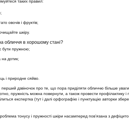
имуйтеся таких правил:
;
ато овочів і фруктів;
очищайте шкіру.
ра обличчя в хорошому стані?
є бути пружною;
 на дотик;
ць і природне сяйво.
 перший дзвіночок про те, що пора приділяти обличчю більше уваги
амотно, пружність можна повернути, а також провести профілактику і
литься експертка (тут і далі орфографію і пунктуацію авторки збе
проблема тонусу і пружності шкіри насамперед пов’язана з дефіцит