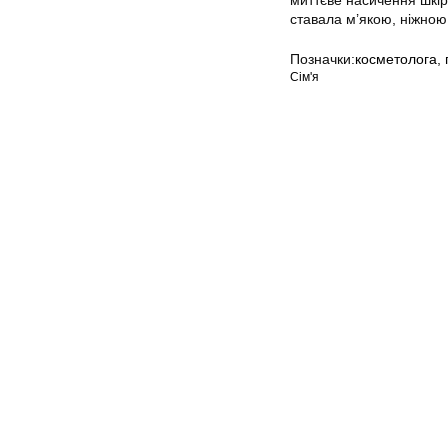
миттєве насичення шкір
ставала м’якою, ніжною
Позначки:
косметолога
,
Сім'я