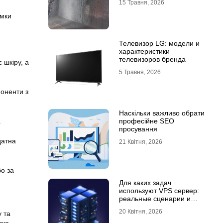
15 Травня, 2026
имки
Телевизор LG: модели и
характеристики
телевизоров бренда
 шкіру, а
5 Травня, 2026
поненти з
Наскільки важливо обрати
професійне SEO
.
просування
датна
21 Квітня, 2026
бо за
Для каких задач
используют VPS сервер:
реальные сценарии и
практический опыт
20 Квітня, 2026
 та