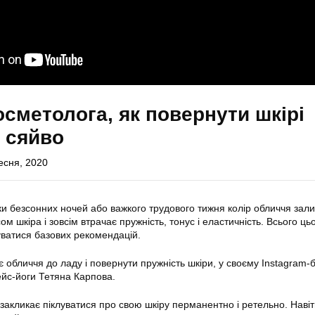
осметолога, як повернути шкірі
і сяйво
есня, 2020
зки безсонних ночей або важкого трудового тижня колір обличчя зал
ом шкіра і зовсім втрачає пружність, тонус і еластичність. Всього ц
ватися базових рекомендацій.
є обличчя до ладу і повернути пружність шкіри, у своєму Instagram-б
ейс-йоги Тетяна Карпова.
акликає піклуватися про свою шкіру перманентно і ретельно. Навіт