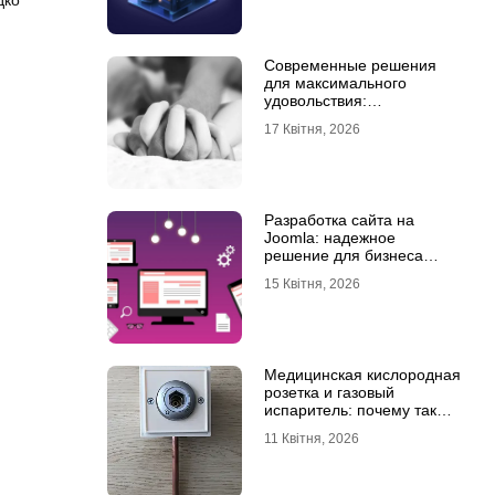
дко
Современные решения
для максимального
удовольствия:
мастурбаторы для мужчин
17 Квітня, 2026
и Womanizer для женщин
Разработка сайта на
Joomla: надежное
решение для бизнеса
любого уровня
15 Квітня, 2026
Медицинская кислородная
розетка и газовый
испаритель: почему так
важно выбрать
11 Квітня, 2026
качественное
оборудование