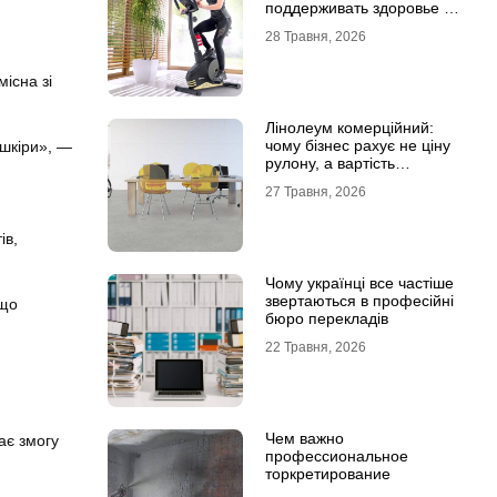
поддерживать здоровье и
физическую форму
28 Травня, 2026
існа зі
Лінолеум комерційний:
чому бізнес рахує не ціну
 шкіри», —
рулону, а вартість
експлуатації
27 Травня, 2026
ів,
Чому українці все частіше
звертаються в професійні
 що
бюро перекладів
22 Травня, 2026
Чем важно
ає змогу
профессиональное
торкретирование