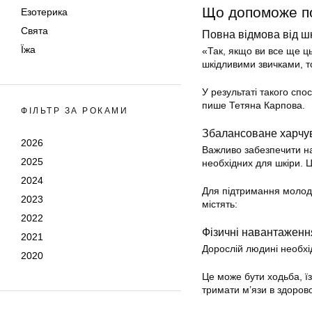
Що допоможе по
Езотерика
Свята
Повна відмова від ш
Їжа
«Так, якщо ви все ще ць
шкідливими звичками, 
У результаті такого спо
пише Тетяна Карпова.
ФІЛЬТР ЗА РОКАМИ
Збалансоване харчу
2026
Важливо забезпечити на
2025
необхідних для шкіри. 
2024
Для підтримання молодо
2023
містять:
2022
Фізичні навантаженн
2021
Дорослій людині необхі
2020
Це може бути ходьба, їз
тримати м’язи в здоров