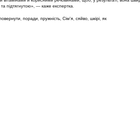
и вітамінами й корисними речовинами, щоб, у результаті, вона шви
 та підтягнутою», — каже експертка.
повернути
,
поради
,
пружність
,
Сім'я
,
сяйво
,
шкірі
,
як