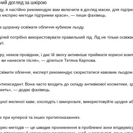
ний догляд за шкірою
у, я настійно рекомендую вам включити в догляд маски, для підтр
ож експрес-методи підтримки краси», — пише фахівець.
 щоранку освіжати обличчя кубиком льоду.
ілей потрібно використовувати правильний лід. Лід не тільки освіжає
ус.
ру, немов провідник, і дає їй змогу активніше приймати корисні ком
і ви нанесете після», — ділиться Тетяна Карпова.
свіжити обличчя, експерт рекомендує скористатися кавовим льодом
тиоксидант. Вона часто входить до складу антивікової косметики, з
 мить», — додає фахівець.
цної меленої кави, охолодіть і заморозьте, використовуйте щодня а
е при куперозі та інших протипоказаннях.
рес-методів — це швидке проникнення в проблемні зони епідермісу