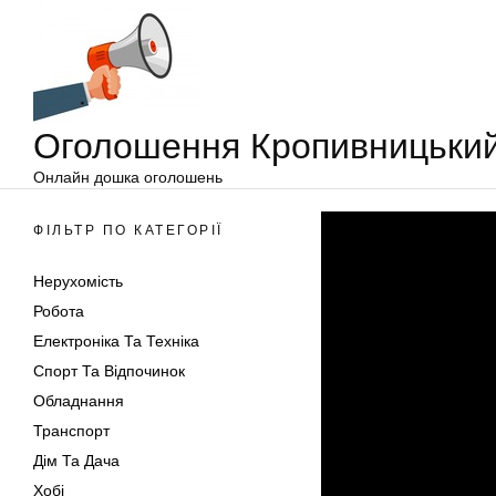
Оголошення
Перейти
Кропивницький
до
вмісту
Оголошення Кропивницьки
Онлайн дошка оголошень
ФІЛЬТР ПО КАТЕГОРІЇ
Нерухомість
Робота
Електроніка Та Техніка
Спорт Та Відпочинок
Обладнання
Транспорт
Дім Та Дача
Хобі