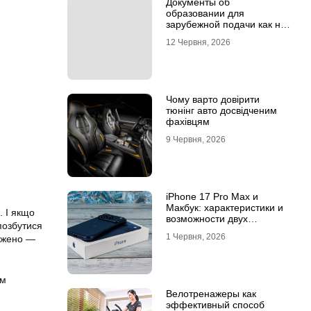
Документы об
образовании для
зарубежной подачи как не
потерять время на
12 Червня, 2026
апостиле
Чому варто довірити
тюнінг авто досвідченим
фахівцям
9 Червня, 2026
iPhone 17 Pro Max и
Макбук: характеристики и
. І якщо
возможности двух
 позбутися
флагманов
1 Червня, 2026
режено —
ом
Велотренажеры как
эффективный способ