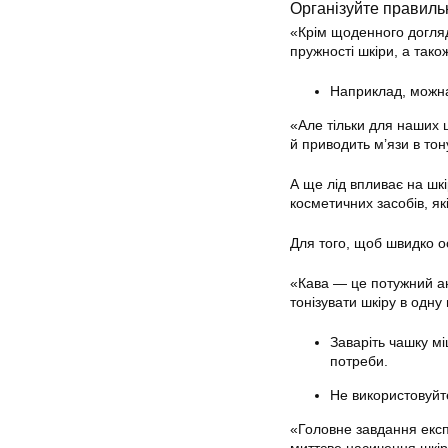
Організуйте правиль
«Крім щоденного догляд
пружності шкіри, а так
Наприклад, можна
«Але тільки для наших ц
й приводить м’язи в тон
А ще лід впливає на шкі
косметичних засобів, як
Для того, щоб швидко о
«Кава — це потужний ан
тонізувати шкіру в одну
Заваріть чашку мі
потреби.
Не використовуйт
«Головне завдання експ