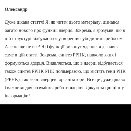
Олександр
Дуже цікава стаття! Я, як читач цього матеріалу, дізнався
багато нового про функції ядерця. Зокрема, я зрозумів, що в
цій структурі відбувається утворення субодиниць рибосом.
Але це ще не все! Які функції виконує ядерце, я дізнався
саме в цій статті. Зокрема, синтез РРНК, навколо яких і
формуються ядерця. Виявляється, що в ядерці відбувається
також синтез РРНК РНК полімеразою, що містять гени РНК
(РРНК), так звані ядерцеві організатори. Все це дуже цікаво
і важливо для розуміння роботи ядерця. Дякую за цю цінну
інформацію!