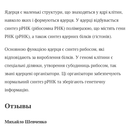
Ядерця є маленькі структури, що знаходяться у ядрі клітин,
навколо яких і формуються ядерця. У ядерці відбувається
синтез рРНК (рібосомна РНК) полімеразою, що містять гени
РНК (рРНК), а також синтез ядерних білків (гістонів).
Основною функцією ядерця є синтез рибосом, які
відповідають за вироблення білків. У геномі клітини є
спеціальні ділянки, утворення субодиниць рибосом, так
звані ядерцеві організатори. Ці організатори забезпечують
нормальний синтез рРНК та зберігають генетичну
інформацію.
Отзывы
Михайло Шевченко