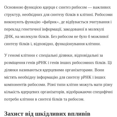
Основною функцією ядерця є синтез рибосом — важливих
структур, необхідних для синтезу білків в клітині. Рибосоми
виконують функцію «фабрик», де відбувається зчитування і
переклад генетичної інформації, закодованої в молекулі
ДНК, на молекули білків. Без рибосом не було б можливої
синтезу білків і, відповідно, функціонування клітини.
У геномі клітини є спеціальні ділянки, відповідальні за
розміщення генів рРНК і генів інших рибосомних білків. Ці
ділянки називаються ядерцевими організаторами. Вони
містять необхідну інформацію для синтезу рРНК і інших
компонентів рибосоми. Різні типи клітин можуть мати різну
кількість ядерцевих організаторів, відображаючи специфічні
потреби клітини в синтезі білків та рибосом.
Захист від шкідливих впливів