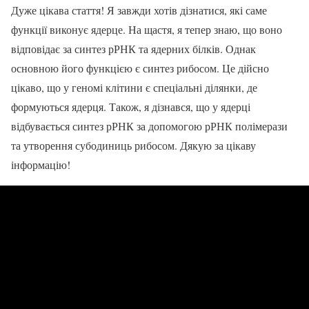
Дуже цікава стаття! Я завжди хотів дізнатися, які саме
функції виконує ядерце. На щастя, я тепер знаю, що воно
відповідає за синтез рРНК та ядерних білків. Однак
основною його функцією є синтез рибосом. Це дійсно
цікаво, що у геномі клітини є спеціальні ділянки, де
формуються ядерця. Також, я дізнався, що у ядерці
відбувається синтез рРНК за допомогою рРНК полімерази
та утворення субодиниць рибосом. Дякую за цікаву
інформацію!