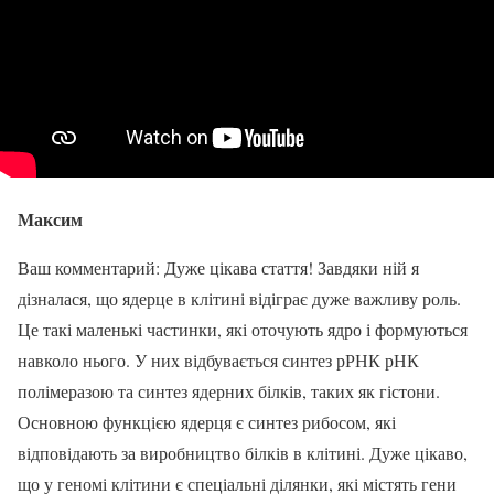
Максим
Ваш комментарий: Дуже цікава стаття! Завдяки ній я
дізналася, що ядерце в клітині відіграє дуже важливу роль.
Це такі маленькі частинки, які оточують ядро і формуються
навколо нього. У них відбувається синтез рРНК рНК
полімеразою та синтез ядерних білків, таких як гістони.
Основною функцією ядерця є синтез рибосом, які
відповідають за виробництво білків в клітині. Дуже цікаво,
що у геномі клітини є спеціальні ділянки, які містять гени