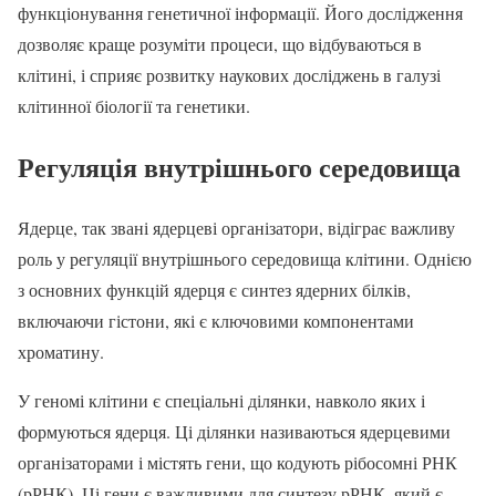
функціонування генетичної інформації. Його дослідження
дозволяє краще розуміти процеси, що відбуваються в
клітині, і сприяє розвитку наукових досліджень в галузі
клітинної біології та генетики.
Регуляція внутрішнього середовища
Ядерце, так звані ядерцеві організатори, відіграє важливу
роль у регуляції внутрішнього середовища клітини. Однією
з основних функцій ядерця є синтез ядерних білків,
включаючи гістони, які є ключовими компонентами
хроматину.
У геномі клітини є спеціальні ділянки, навколо яких і
формуються ядерця. Ці ділянки називаються ядерцевими
організаторами і містять гени, що кодують рібосомні РНК
(рРНК). Ці гени є важливими для синтезу рРНК, який є