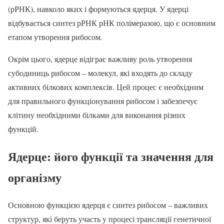
(рРНК), навколо яких і формуються ядерця. У ядерці
відбувається синтез рРНК рНК полімеразою, що є основним
етапом утворення рибосом.
Окрім цього, ядерце відіграє важливу роль утворення
субодиниць рибосом – молекул, які входять до складу
активних білкових комплексів. Цей процес є необхідним
для правильного функціонування рибосом і забезпечує
клітину необхідними білками для виконання різних
функцій.
Ядерце: його функції та значення для
організму
Основною функцією ядерця є синтез рибосом – важливих
структур, які беруть участь у процесі трансляції генетичної