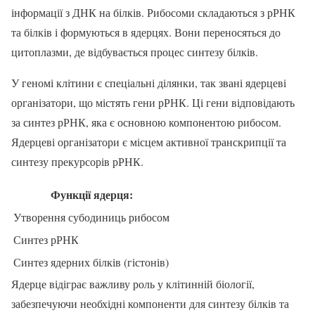
інформації з ДНК на білків. Рибосоми складаються з рРНК
та білків і формуються в ядерцях. Вони переносяться до
цитоплазми, де відбувається процес синтезу білків.
У геномі клітини є спеціальні ділянки, так звані ядерцеві
організатори, що містять гени рРНК. Ці гени відповідають
за синтез рРНК, яка є основною компонентою рибосом.
Ядерцеві організатори є місцем активної транскрипції та
синтезу прекурсорів рРНК.
Функції ядерця:
Утворення субодиниць рибосом
Синтез рРНК
Синтез ядерних білків (гістонів)
Ядерце відіграє важливу роль у клітинній біології,
забезпечуючи необхідні компоненти для синтезу білків та