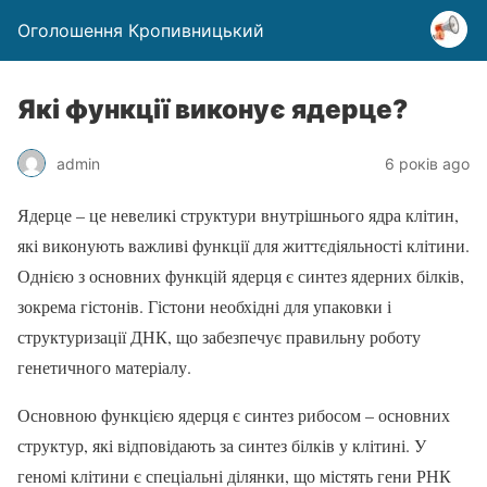
Оголошення Кропивницький
Які функції виконує ядерце?
admin
6 років ago
Ядерце – це невеликі структури внутрішнього ядра клітин,
які виконують важливі функції для життєдіяльності клітини.
Однією з основних функцій ядерця є синтез ядерних білків,
зокрема гістонів. Гістони необхідні для упаковки і
структуризації ДНК, що забезпечує правильну роботу
генетичного матеріалу.
Основною функцією ядерця є синтез рибосом – основних
структур, які відповідають за синтез білків у клітині. У
геномі клітини є спеціальні ділянки, що містять гени РНК