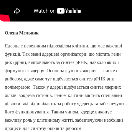
Олена Мельник
Ядерце є невеликим підрозділом клітини, що має важливі
функції. Так звані ядерцеві організатори, що містять гени
рнк (ррнк), відповідають за синтез рРНК, навколо яких і
формуються ядерця. Основна функція ядерця — синтез
рибосом, адже саме тут відбувається синтез рРНК рнк
полімеразою. Також у ядерці відбувається синтез ядерних
білків, зокрема гістонів. Геном клітини містить спеціальні
ділянки, які відповідають за роботу ядерець та забезпечують
його функціонування. Таким чином, ядерце виконує
важливу роль у клітинному житті, забезпечуючи необхідні
процеси для синтезу білків та рібосом.