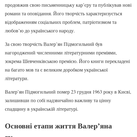
продовжив свою письменницьку кар’єру та публікував нові
романи та оповідання. Його творчість характеризується
відображенням соціальних проблем, патріотизмом та
любов’ю до українського народу.
За свою творчість Валер’ян Підмогильний був
нагороджений численними літературними преміями,
зокрема Шевченківською премією. Його книги перекладені
на багато мов та є великим доробком української
літератури.
Валер’ян Підмогильний помер 23 грудня 1963 року в Києві,
залишивши по собі надзвичайно важливу та цінну
спадщину в українській літературі.
Основні етапи життя Валер’яна