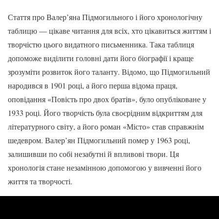
Стаття про Валер’яна Підмогильного і його хронологічну
таблицю — цікаве читання для всіх, хто цікавиться життям і
творчістю цього видатного письменника. Така таблиця
допоможе виділити головні дати його біографії і краще
зрозуміти розвиток його таланту. Відомо, що Підмогильний
народився в 1901 році, а його перша відома праця,
оповідання «Повість про двох братів», було опубліковане у
1933 році. Його творчість була своєрідним відкриттям для
літературного світу, а його роман «Місто» став справжнім
шедевром. Валер’ян Підмогильний помер у 1963 році,
залишивши по собі незабутні й впливові твори. Ця
хронологія стане незамінною допомогою у вивченні його
життя та творчості.