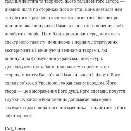
таблиця життята та творчості цього талановитого автора —
цікавий шлях по сторінках його життя. Вона дозволяє нам
зануритися в реальність минулого і дізнатися більше про
причини, які спонукали Підмогильного до створення своїх
незабутніх творів. Ця таблиця розкриває перед нами весь
спектр його таланту, починаючи з перших літературних
експериментів і закінчуючи великими творами, які
вплинули на формування української літератури.
Досліджуючи цю таблицю, ми можемо пройтися по
сторінкам життя Валер’яна Підмогильного і відчути його
сильну зв’язок з Україною і українським народом. Його
твори — це відображення його душі, його спогади, почуття
і думки. Хронологічна таблиця допомагає нам краще
зрозуміти цього видатного письменника і зануритися в його
світ творчості.
Cat_Lover