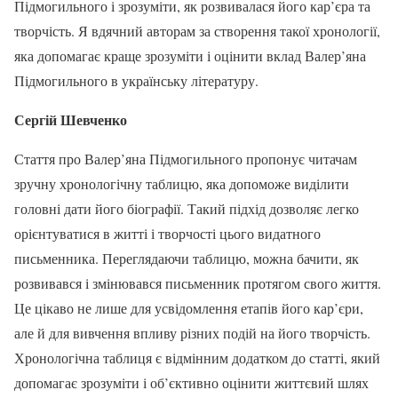
Підмогильного і зрозуміти, як розвивалася його кар’єра та
творчість. Я вдячний авторам за створення такої хронології,
яка допомагає краще зрозуміти і оцінити вклад Валер’яна
Підмогильного в українську літературу.
Сергій Шевченко
Стаття про Валер’яна Підмогильного пропонує читачам
зручну хронологічну таблицю, яка допоможе виділити
головні дати його біографії. Такий підхід дозволяє легко
орієнтуватися в житті і творчості цього видатного
письменника. Переглядаючи таблицю, можна бачити, як
розвивався і змінювався письменник протягом свого життя.
Це цікаво не лише для усвідомлення етапів його кар’єри,
але й для вивчення впливу різних подій на його творчість.
Хронологічна таблиця є відмінним додатком до статті, який
допомагає зрозуміти і об’єктивно оцінити життєвий шлях