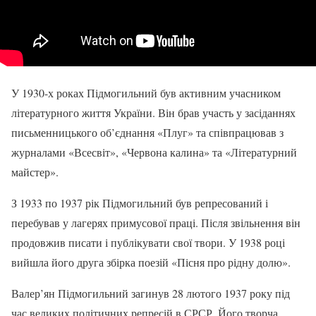
У 1930-х роках Підмогильний був активним учасником
літературного життя України. Він брав участь у засіданнях
письменницького об’єднання «Плуг» та співпрацював з
журналами «Всесвіт», «Червона калина» та «Літературний
майстер».
З 1933 по 1937 рік Підмогильний був репресований і
перебував у лагерях примусової праці. Після звільнення він
продовжив писати і публікувати свої твори. У 1938 році
вийшла його друга збірка поезій «Пісня про рідну долю».
Валер’ян Підмогильний загинув 28 лютого 1937 року під
час великих політичних репресій в СРСР. Його творча