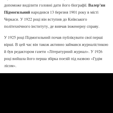
Валер’ян
допоможе виділити головні дати його біографії.
Підмогильний
народився 13 березня 1901 року в місті
Черкаси. У 1922 році він вступив до Київського
політехнічного інституту, де вивчав інженерну справу.
У 1925 році Підмогильний почав публікувати свої перші
вірші. В цей час він також активно займався журналістикою
й був редактором газети «Літературний журнал». У 1926
році вийшла його перша збірка поезій під назвою «Гудім
лісом».