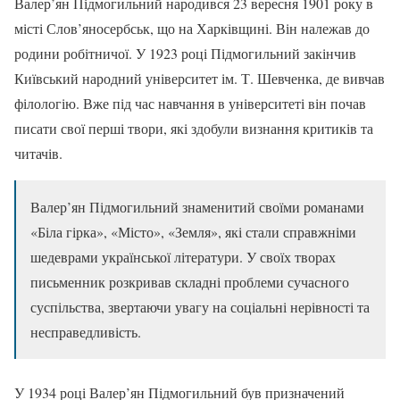
Валер’ян Підмогильний народився 23 вересня 1901 року в
місті Слов’яносербськ, що на Харківщині. Він належав до
родини робітничої. У 1923 році Підмогильний закінчив
Київський народний університет ім. Т. Шевченка, де вивчав
філологію. Вже під час навчання в університеті він почав
писати свої перші твори, які здобули визнання критиків та
читачів.
Валер’ян Підмогильний знаменитий своїми романами
«Біла гірка», «Місто», «Земля», які стали справжніми
шедеврами української літератури. У своїх творах
письменник розкривав складні проблеми сучасного
суспільства, звертаючи увагу на соціальні нерівності та
несправедливість.
У 1934 році Валер’ян Підмогильний був призначений