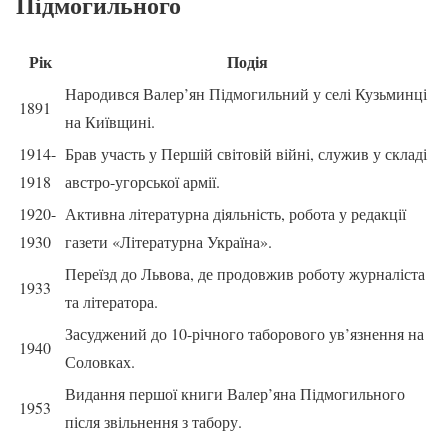
Підмогильного
Рік
Подія
Народився Валер’ян Підмогильний у селі Кузьминці
1891
на Київщині.
1914-
Брав участь у Першій світовій війні, служив у складі
1918
австро-угорської армії.
1920-
Активна літературна діяльність, робота у редакції
1930
газети «Літературна Україна».
Переїзд до Львова, де продовжив роботу журналіста
1933
та літератора.
Засуджений до 10-річного таборового ув’язнення на
1940
Соловках.
Видання першої книги Валер’яна Підмогильного
1953
після звільнення з табору.