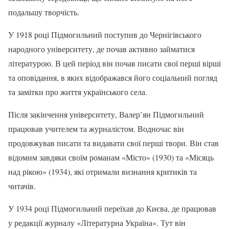
подальшу творчість.
У 1918 році Підмогильний поступив до Чернігівського
народного університету, де почав активно займатися
літературою. В цей період він почав писати свої перші вірші
та оповідання, в яких відображався його соціальний погляд
та замітки про життя українського села.
Після закінчення університету, Валер’ян Підмогильний
працював учителем та журналістом. Водночас він
продовжував писати та видавати свої перші твори. Він став
відомим завдяки своїм романам «Місто» (1930) та «Місяць
над рікою» (1934), які отримали визнання критиків та
читачів.
У 1934 році Підмогильний переїхав до Києва, де працював
у редакції журналу «Літературна Україна». Тут він