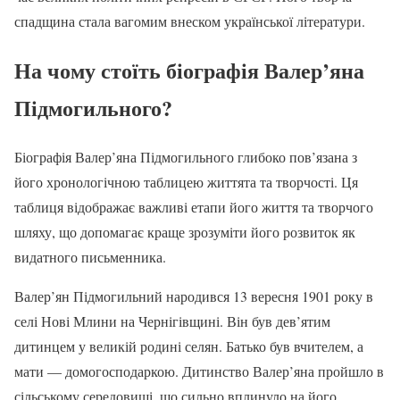
спадщина стала вагомим внеском української літератури.
На чому стоїть біографія Валер’яна
Підмогильного?
Біографія Валер’яна Підмогильного глибоко пов’язана з
його хронологічною таблицею життята та творчості. Ця
таблиця відображає важливі етапи його життя та творчого
шляху, що допомагає краще зрозуміти його розвиток як
видатного письменника.
Валер’ян Підмогильний народився 13 вересня 1901 року в
селі Нові Млини на Чернігівщині. Він був дев’ятим
дитинцем у великій родині селян. Батько був вчителем, а
мати — домогосподаркою. Дитинство Валер’яна пройшло в
сільському середовищі, що сильно вплинуло на його