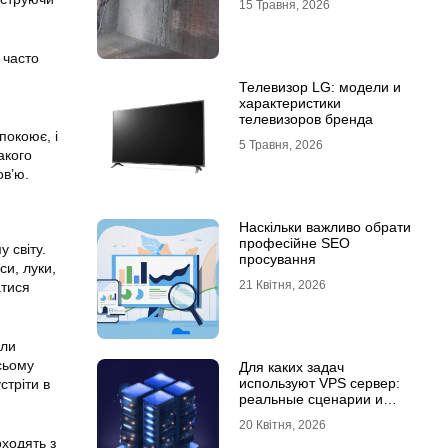
15 Травня, 2026
 часто
Телевизор LG: модели и
характеристики
телевизоров бренда
покоює, і
5 Травня, 2026
акого
ов’ю.
Наскільки важливо обрати
професійне SEO
 світу.
просування
си, луки,
21 Квітня, 2026
атися
ули
сьому
Для каких задач
используют VPS сервер:
стріти в
реальные сценарии и
практический опыт
20 Квітня, 2026
оходять з