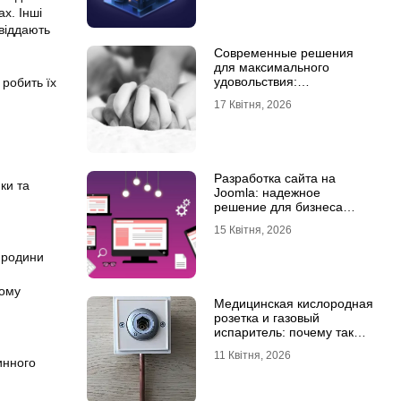
ах. Інші
 віддають
Современные решения
для максимального
удовольствия:
робить їх
мастурбаторы для мужчин
17 Квітня, 2026
и Womanizer для женщин
Разработка сайта на
ки та
Joomla: надежное
решение для бизнеса
любого уровня
15 Квітня, 2026
 родини
ному
Медицинская кислородная
розетка и газовый
испаритель: почему так
важно выбрать
11 Квітня, 2026
качественное
инного
оборудование