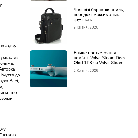
у
Чоловічі барсетки: стиль,
порядок і максимальна
зручність
9 Квітня, 2026
знаходжу
Епічне протистояння
пухнастий
пам’яті: Valve Steam Deck
Oled 1TB чи Valve Steam
 очима.
Deck Oled 512GB?
 Авторка
2 Квітня, 2026
івчуття до
вуха Васі,
и,
рини
, що
своїми
джу
їнською