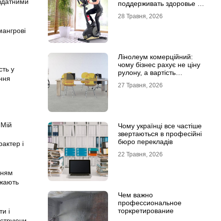
 здатними
поддерживать здоровье и
физическую форму
28 Травня, 2026
мангрові
Лінолеум комерційний:
чому бізнес рахує не ціну
сть у
рулону, а вартість
ення
експлуатації
27 Травня, 2026
 Мій
Чому українці все частіше
звертаються в професійні
бюро перекладів
рактер і
22 Травня, 2026
нням
ажають
Чем важно
профессиональное
торкретирование
и і
нструючи