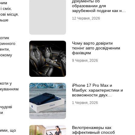
Документы об
жчим
образовании для
 сміх.
зарубежной подачи как не
ові місця.
потерять время на
12 Червня, 2026
ільше
апостиле
котик
Чому варто довірити
аринного
тюнінг авто досвідченим
енти,
фахівцям
бокому
9 Червня, 2026
коти у
iPhone 17 Pro Max и
скуванням
Макбук: характеристики и
возможности двух
флагманов
1 Червня, 2026
чудові
ми
Велотренажеры как
ними, що
эффективный способ