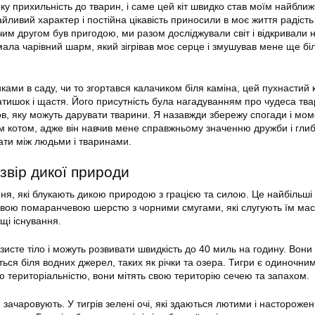
ку прихильність до тварин, і саме цей кіт швидко став моїм найбли
ливий характер і постійна цікавість приносили в моє життя радість і
им другом був пригодою, ми разом досліджували світ і відкривали н
мала чарівний шарм, який зігрівав моє серце і змушував мене ще б
.
ками в саду, чи то згортався калачиком біля каміна, цей пухнастий 
атишок і щастя. Його присутність була нагадуванням про чудеса тв
ов, яку можуть дарувати тварини. Я назавжди збережу спогади і мом
м котом, адже він навчив мене справжньому значенню дружби і гли
вати між людьми і тваринами.
звір дикої природи
ня, які блукають дикою природою з грацією та силою. Це найбільші 
асивою помаранчевою шерстю з чорними смугами, які слугують їм ма
щі існування.
исте тіло і можуть розвивати швидкість до 40 миль на годину. Вони 
ються біля водних джерел, таких як річки та озера. Тигри є одиночни
єю територіальністю, вони мітять свою територію сечею та запахом.
и зачаровують. У тигрів зелені очі, які здаються лютими і настороже