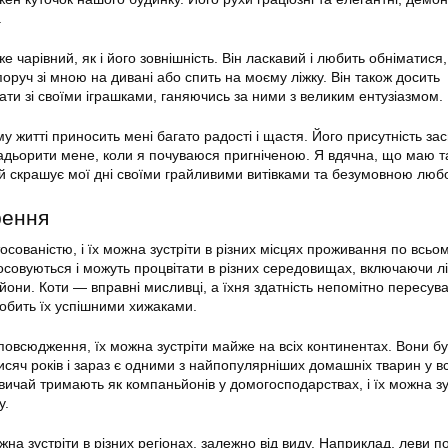
.
е чарівний, як і його зовнішність. Він ласкавий і любить обніматися,
оруч зі мною на дивані або спить на моєму ліжку. Він також досить
ати зі своїми іграшками, ганяючись за ними з великим ентузіазмом.
у житті приносить мені багато радості і щастя. Його присутність зас
дбадьорити мене, коли я почуваюся пригніченою. Я вдячна, що маю т
й скрашує мої дні своїми грайливими витівками та безумовною люб
рення
осованістю, і їх можна зустріти в різних місцях проживання по всьому
совуються і можуть процвітати в різних середовищах, включаючи лі
 райони. Коти — вправні мисливці, а їхня здатність непомітно пересув
обить їх успішними хижаками.
овсюдження, їх можна зустріти майже на всіх континентах. Вони б
сяч років і зараз є одними з найпопулярніших домашніх тварин у в
азвичай тримають як компаньйонів у домогосподарствах, і їх можна зу
у.
ожна зустріти в різних регіонах, залежно від виду. Наприклад, леви п