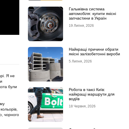
Гальмівна система
автомобіля: купити якісні
запчастини в Україн
19 Липня, 2026
Найкращі причини обрати
якісні залізобетонні вироби
5 Липня, 2026
рі. Я не
ди
кота були
Робота в таксі Київ:
найкращі маршрути для
водіїв
ому
18 Червня, 2026
кольорів,
о, чорного