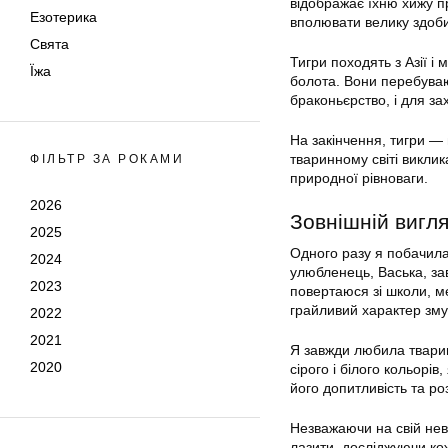
відображає їхню хижу пр
Езотерика
вполювати велику здоби
Свята
Тигри походять з Азії і
Їжа
болота. Вони перебуваю
браконьєрство, і для з
На закінчення, тигри — н
тваринному світі викли
ФІЛЬТР ЗА РОКАМИ
природної рівноваги.
2026
Зовнішній вигля
2025
Одного разу я побачила 
2024
улюбленець, Васька, зав
2023
повертаюся зі школи, ме
грайливий характер зму
2022
2021
Я завжди любила тварин
2020
сірого і білого кольорів
його допитливість та ро
Незважаючи на свій неве
лазити, досліджуючи ко