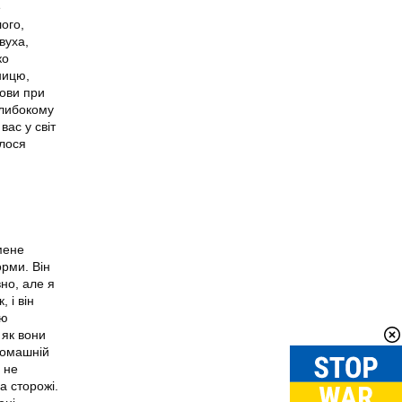
е
ого,
вуха,
ко
ницю,
мови при
глибокому
ас у світ
алося
мене
орми. Він
но, але я
 і він
ою
 як вони
 домашній
 не
а сторожі.