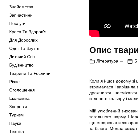
Знайомства
Запчастини
Послуги
Краса Та Здоров'я
Для Дорослих
Опис твар
Одяг Та Взуття
Дитячий Світ
Література
5
Будівництво
Тварини Та Рослини
Коли я йшов додому зі 
Різне
втрималася і вирішила в
Оголошення
дражнився і насміхався 
Економіка
зеленого кольору і мал
Здоров'я
Мій улюблений виховане
Туризм
загального шарму. Шерст
що створювали заворожую
Наука
та білого. Можна сказат
Техніка