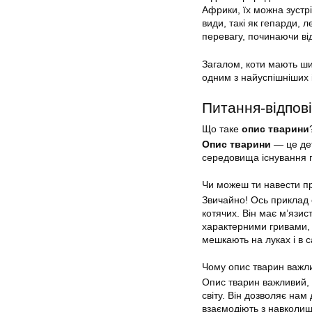
Африки, їх можна зустріт
види, такі як гепарди,
перевагу, починаючи від
Загалом, коти мають ши
одним з найуспішніших 
Питання-відпові
Що таке
опис тварини
Опис тварини
— це дет
середовища існування п
Чи можеш ти навести п
Звичайно! Ось приклад 
котячих. Він має м’язист
характерними гривами, я
мешкають на луках і в 
Чому опис тварин важл
Опис тварин важливий, 
світу. Він дозволяє нам 
взаємодіють з навколиш