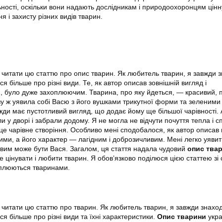
ності, оскільки вони надають дослідникам і природоохоронцям цінн
 і захисту різних видів тварин.
читати цю статтю про опис тварин. Як любитель тварин, я завжди 
 більше про різні види. Те, як автор описав зовнішній вигляд і
, було дуже захоплюючим. Тварина, про яку йдеться, — красивий, 
азу ж уявила собі Васю з його вушками трикутної форми та зеленими
вжди має пустотливий вигляд, що додає йому ще більшої чарівності.
 у дворі і забрали додому. Я не могла не відчути почуття тепла і сп
це чарівне створіння. Особливо мені сподобалося, як автор описав 
ими, а його характер — лагідним і доброзичливим. Мені легко уявит
кавим може бути Вася. Загалом, ця стаття надала чудовий
опис тва
 цінувати і любити тварин. Я обов’язково поділюся цією статтею зі 
оплюються тваринами.
читати цю статтю про тварин. Як любитель тварин, я завжди знахо
я більше про різні види та їхні характеристики.
Опис тварини
укра