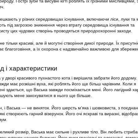
ироду. Гострі зуби та висувні кігті роблять їх грізними мисливцями,
ч.
 мешкають у різних середовищах існування, включаючи ліси, луки та 
ть під загрозою зникнення через втрату середовища існування та
ахисту цих чудових створінь проводяться природоохоронні заходи.
е тільки красиві, але й могутні створіння дикої природи. Їх присутні
кає благоговіння, а їх охорона є надзвичайно важливою для збереж
д і характеристики
у дворі красивого пухнастого кота і вирішила забрати його додому.
жди має розкішні вуха, які роблять його ще більш чарівним. Коли я
ні здається, що Васька завжди посміхається мені. Його лагідний ха
шують мене закохуватися в нього ще більше.
, і Васька — не виняток. Його шерсть м’яка і шовковиста, з поєдна
, які створюють гарний візерунок. Його очі яскраві та виразні, відобр
зум.
ликий розмір, Васька має сильне і рухливе тіло. Він любить стрибат
жен куточок нашого будинку. Його рухи граціозні та елегантні, демо