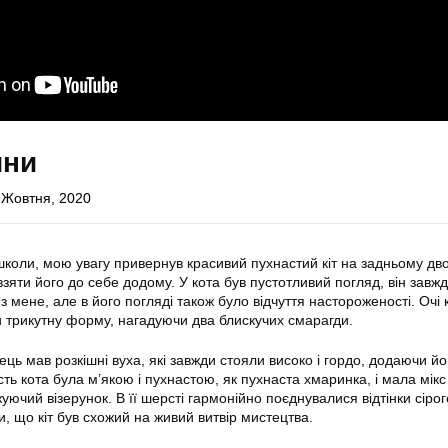
ини
 Жовтня, 2020
школи, мою увагу привернув красивий пухнастий кіт на задньому дво
зяти його до себе додому. У кота був пустотливий погляд, він завж
з мене, але в його погляді також було відчуття настороженості. Очі 
и трикутну форму, нагадуючи два блискучих смарагди.
ць мав розкішні вуха, які завжди стояли високо і гордо, додаючи й
ь кота була м’якою і пухнастою, як пухнаста хмаринка, і мала мікс 
чий візерунок. В її шерсті гармонійно поєднувалися відтінки сірог
и, що кіт був схожий на живий витвір мистецтва.