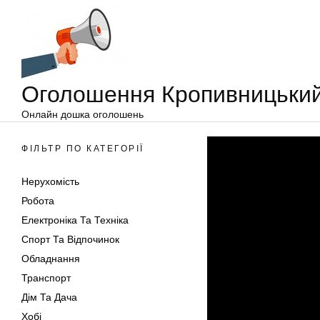
Оголошення
Перейти
Кропивницький
до
вмісту
Оголошення Кропивницьки
Онлайн дошка оголошень
ФІЛЬТР ПО КАТЕГОРІЇ
Нерухомість
Робота
Електроніка Та Техніка
Спорт Та Відпочинок
Обладнання
Транспорт
Дім Та Дача
Хобі