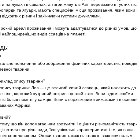
и на луках і в саванах, а тигри живуть в Азії, переважно в густих ліс
 леопарди та ягуари, мають специфічні місця проживання, яким вони
 відкритих рівнин і закінчуючи густими джунглями.
рокий ареал проживання і можуть адаптуватися до різних умов, що 
і найпоширеніших видів ссавців на планеті.
дь:
?
альне пояснення або зображення фізичних характеристик, поведін
евної тварини.
риклад опису тварини?
опису тварини: Лев — це великий хижий ссавець, який належить до
е тіло, короткий хутряний покрив і довгий хвіст. Леви відомі своїми
кі більш помітні у самців. Вони є верхівковими хижаками і в основ
саванах Африки.
ивий?
тому що він допомагає нам зрозуміти і оцінити різноманітність твар
дізнатися про різні види, їхні унікальні характеристики і те, як вони
нім середовищем. Описи тварин також відіграють важливу роль у