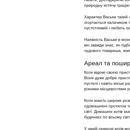
природну котячу грацію
Характер Васьки такий ж
згортається калачиком п
пустотливий і любить гр
Наявність Васьки в моєм
він завжди знає, як пі
чудового товариша, яки
Ареал та поши
Коти відомі своєю прист
Вони дуже добре присто
пустелі і навіть міські
різними місцевостями р
Коти мають широке розп
одомашнені протягом ти
світі. Домашніх котів з
будинках по всьому світ
У дикій природі котів м