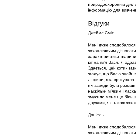
природоохоронній діяль
інформацію для вивчення
Відгуки
Джеймс Сміт
Мені дуже сподобалося 
захоплюючим дізнаватися
характеристики тварини
кіт на ім’я Вася. Я одр
Здається, цей котик за
згадує, що Васю знайшли
людини, яка врятувала 
які завжди були розкішн
наскільки м’яким і лас
змусило мене ще більше
друзями, які також зах
Даніель
Мені дуже сподобалося 
захоплюючим дізнаватис