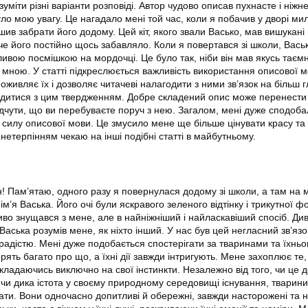
уміти різні варіанти розповіді. Автор чудово описав пухнасте і ніжн
ло мою увагу. Це нагадало мені той час, коли я побачив у дворі мил
ішив забрати його додому. Цей кіт, якого звали Васько, мав вишукані 
е його постійно щось забавляло. Коли я повертався зі школи, Вась
тливою посмішкою на мордочці. Це було так, ніби він мав якусь таєм
і мною. У статті підкреслюється важливість використання описової 
 оживляє їх і дозволяє читачеві налагодити з ними зв’язок на більш 
годитися з цим твердженням. Добре складений опис може перенести в
відчути, що ви перебуваєте поруч з нею. Загалом, мені дуже сподоб
і силу описової мови. Це змусило мене ще більше цінувати красу та
з нетерпінням чекаю на інші подібні статті в майбутньому.
! Пам’ятаю, одного разу я повернулася додому зі школи, а там на 
ім’я Васька. Його очі були яскравого зеленого відтінку і трикутної ф
иво знущався з мене, але в найніжніший і найласкавіший спосіб. Див
аська розумів мене, як ніхто інший. У нас був цей негласний зв’язок,
адістю. Мені дуже подобається спостерігати за тваринами та їхнь
орять багато про що, а їхні дії завжди інтригують. Мене захоплює те,
окладаючись виключно на свої інстинкти. Незалежно від того, чи це
 чи дика істота у своєму природному середовищі існування, тварини
ти. Вони одночасно допитливі й обережні, завжди насторожені та н