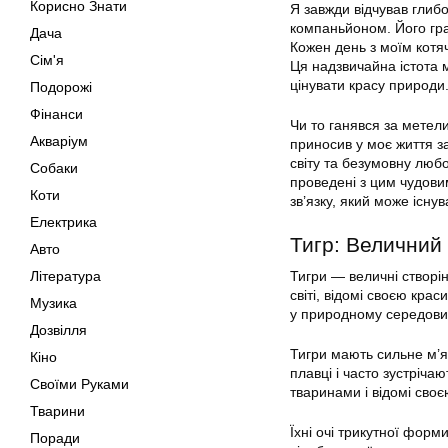
Корисно Знати
Я завжди відчував глибо
компаньйоном. Його грай
Дача
Кожен день з моїм котяч
Сім'я
Ця надзвичайна істота 
цінувати красу природи
Подорожі
Фінанси
Чи то ганявся за метели
Акваріум
приносив у моє життя з
світу та безумовну люб
Собаки
проведені з цим чудови
Коти
зв’язку, який може існу
Електрика
Тигр: Величний 
Авто
Література
Тигри — величні створін
світі, відомі своєю кр
Музика
у природному середови
Дозвілля
Тигри мають сильне м’яз
Кіно
плавці і часто зустріча
Своїми Руками
тваринами і відомі сво
Тварини
Їхні очі трикутної форм
Поради