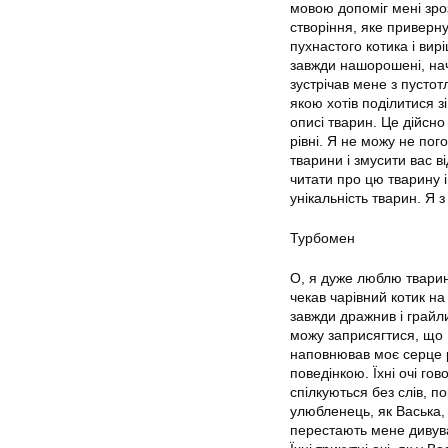
мовою допоміг мені зроз
створіння, яке приверну
пухнастого котика і вир
завжди нашорошені, нач
зустрічав мене з пусто
якою хотів поділитися з
описі тварин. Це дійсно
рівні. Я не можу не по
тварини і змусити вас 
читати про цю тварину 
унікальність тварин. Я 
Турбомен
О, я дуже люблю тварин
чекав чарівний котик на 
завжди дражнив і грайл
можу заприсягтися, що В
наповнював моє серце р
поведінкою. Їхні очі гов
спілкуються без слів, п
улюбленець, як Васька,
перестають мене дивува