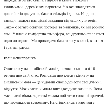
килимками і дерев’яним паркетом. У класі знаходяться
довгий стіл для учнів, багато стільців і дошка. На дошці
завжди чекають нас цікаві завдання від наших учителів.
Також є багато освітніх постерів та малюнків, які ми робимо
самі. У класі є комфортна атмосфера, всі дружньо ставляться
один до одного. Ми проводимо багато часу в класі, вчитися
і гратися разом.
Іван Нечипоренко
Опис класу на англійській мові допоможе скласти 6-10
речень про свій клас. Розповідь про класну кімнату на
англійській мові — це чудовий спосіб донести свої думки і
відчуття. Моя класна кімната виглядає дуже затишно. Вона
має великі вікна, через які можна побачити сонячні промені,
що проникають всередину. На стінах висять картини з