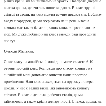
різних країн, які ми вивчаємо на уроках. Навпроти дверей є
велика дошка, де вчитель пише завдання. В класі зручні
стільці та столи, на яких можна зручно працювати. Поблизу
входу є гардероб, де ми зберігаємо наші речі. Класна
кімната має також багато цікавих книжок і розвиваючих
ігор. Ми дуже любимо наш клас і завжди раді проводити
час тут.
Олексій Мельник
Опис класу на англійській мові допоможе скласти 6-10
речень про свій клас. Розповідь про класну кімнату на
англійській мові допомагає описати наше просторе
приміщення. Наш клас знаходиться на другому поверсі
школи. У нас є великі вікна, які заповнюють кімнату
світлом. В класі є декілька робочих столів, де ми
займаємося, а також крісла для зручності. Є також дошка, на