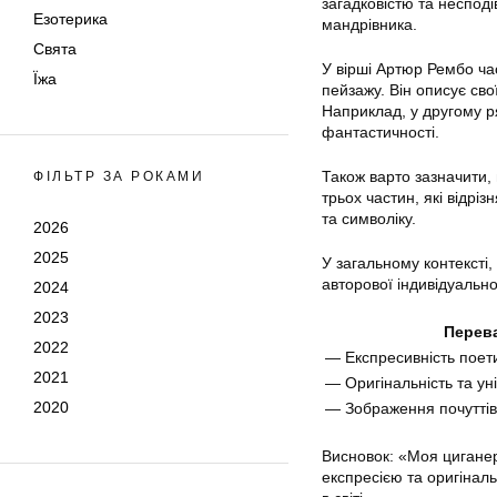
загадковістю та несподі
Езотерика
мандрівника.
Свята
У вірші Артюр Рембо ча
Їжа
пейзажу. Він описує св
Наприклад, у другому р
фантастичності.
Також варто зазначити,
ФІЛЬТР ЗА РОКАМИ
трьох частин, які відр
та символіку.
2026
2025
У загальному контексті
авторової індивідуально
2024
2023
Перев
2022
— Експресивність поет
2021
— Оригінальність та уні
2020
— Зображення почуттів
Висновок: «Моя циганер
експресією та оригіналь