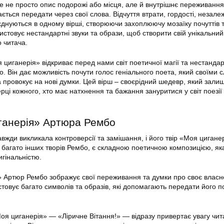
е не просто опис подорожі або місця, але й внутрішнє переживання
ається передати через свої слова. Відчуття втрати, гордості, незале
єднуються в одному вірші, створюючи захоплюючу мозаїку почуттів 
стовує нестандартні звуки та образи, щоб створити свій унікальний 
о читача.
 циганерія» відкриває перед нами світ поетичної магії та нестанда
 Він дає можливість почути голос геніального поета, який своїми 
 провокує на нові думки. Цей вірш – своєрідний шедевр, який зали
рці кожного, хто має натхнення та бажання зануритися у світ поезі
ганерія» Артюра Рембо
вжди викликала контроверсії та замішання, і його твір «Моя циганер
 і багато інших творів Рембо, є складною поетичною композицією, як
игінальністю.
» Артюр Рембо зображує свої переживання та думки про своє власн
ристовує багато символів та образів, які допомагають передати його п
я циганерія» — «Ліричне Вітання!» — відразу привертає увагу чит