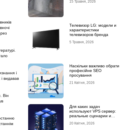
15 Травня, 2026
вників
Телевизор LG: модели и
вночі
характеристики
ерез
телевизоров бренда
5 Травня, 2026
тературі.
тало
Наскільки важливо обрати
професійне SEO
изнання і
просування
 і видавав
21 Квітня, 2026
. Він
ув
Для каких задач
используют VPS сервер:
реальные сценарии и
 останню
практический опыт
20 Квітня, 2026
станнім