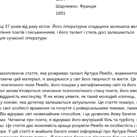
Шарлемон, Франція
1891
ці 37 років від раку кісток. Його літературна спадщина залишила ве
іння поетів і письменників, і його талант і стиль досі залишаються
ля сучасної літератури.
ахоплююча стаття, яка розкриває талант Артура Рембо, знаменито
аючи цей матеріал, я занурююся у світ його творчості та життя. Ця
поетичного генія Рембо, його пошуки у метафізичному світі та його
ені запам’ятовується описання психологічного стану поета, його ем
відданість мистецтву. Я не можу уявити, як такий молодий хлопець,
ну поезію, яка дотепер залишається актуальною. Ця стаття показує,
 свої особисті враження та почуття з універсальними темами, таки
. Він відчуває світ незвичайним способом, і це дозволяє йому бачити
ах. Читаючи про поета, я відчуваю його внутрішній біль та турботу, 
ш. Ця стаття дає можливість краще розуміти Рембо як особистість і 
тури. У цій статті я знайшла багато нової інформації про Артура Рем
залишила багато питань. Я відчуваю бажання дізнатися більше про 