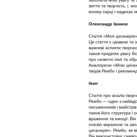
життя та творчість, і, 
моєму серці і надихає м
Олександр Іванов
Стаття «Моя циганерія»
Ця стаття є цікавою та 
важливі аспекти творчос
також приділяє увагу бі
про сюжетні лінії та об
Аналізуючи «Мою цигане
творів Рембо і рекоменд
Іван
Стаття про аналіз твор
Рембо — один з найвідо
письменників і майстрів
також його структура і 
враження та емоції. Він
поезію виразною та зап
циганерія». Рембо, як ві
Він використовує симво