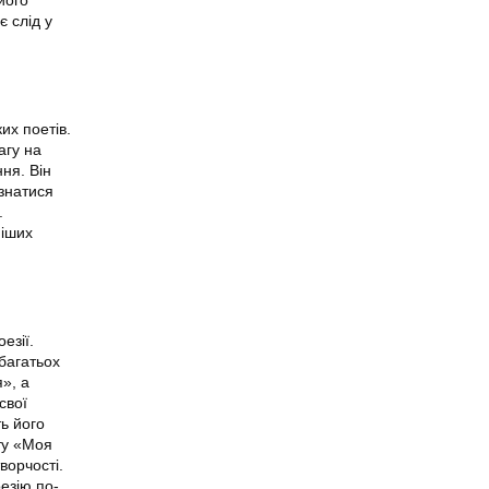
є слід у
их поетів.
агу на
ня. Він
ізнатися
.
ніших
езії.
багатьох
», а
свої
ть його
ту «Моя
ворчості.
езію по-