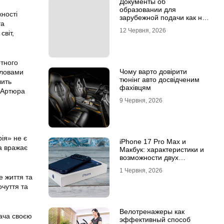
Документы об
образовании для
жності
зарубежной подачи как не
та
потерять время на
12 Червня, 2026
світ,
апостиле
ртного
Чому варто довірити
словами
тюнінг авто досвідченим
шить
фахівцям
ї Артюра
9 Червня, 2026
ія» не є
iPhone 17 Pro Max и
а вражає
Макбук: характеристики и
возможности двух
флагманов
1 Червня, 2026
е життя та
очуття та
Велотренажеры как
ача своєю
эффективный способ