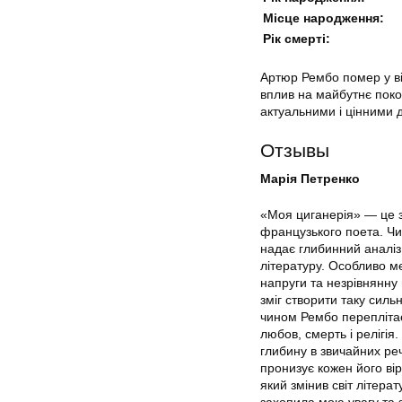
Місце народження:
Рік смерті:
Артюр Рембо помер у ві
вплив на майбутнє покол
актуальними і цінними д
Отзывы
Марія Петренко
«Моя циганерія» — це з
французького поета. Чит
надає глибинний аналіз 
літературу. Особливо м
напруги та незрівнянну 
зміг створити таку силь
чином Рембо переплітає
любов, смерть і релігія
глибину в звичайних реч
пронизує кожен його вір
який змінив світ літера
захопила мою увагу та 