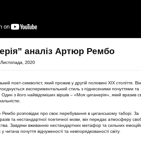
ерія” аналіз Артюр Рембо
 Листопада, 2020
ий поет-символіст, який прожив у другій половині ХІХ століття. Ві
 поєднується експериментальний стиль з піднесеними почуттями та
 Один з його найвідоміших віршів – «Моя циганерія», який вразив 
нальністю.
» Рембо розповідає про своє перебування в циганському таборі. За
азів та нестандартної поетичної мови, він передає атмосферу сво
рства. Завдяки вживанню нестандартних метафор та сильних емоцій
 у читача почуття відчуженості та невпорядкованості світу.