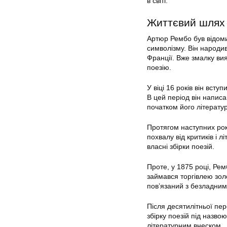
в світі.
Життєвий шлях
Артюр Рембо був відоми
символізму. Він народи
Франції. Вже змалку ви
поезію.
У віці 16 років він всту
В цей період він написа
початком його літератур
Протягом наступних рок
похвалу від критиків і л
власні збірки поезій.
Проте, у 1875 році, Ре
займався торгівлею золо
пов’язаний з безладним
Після десятилітньої пе
збірку поезій під назво
літературним внеском.