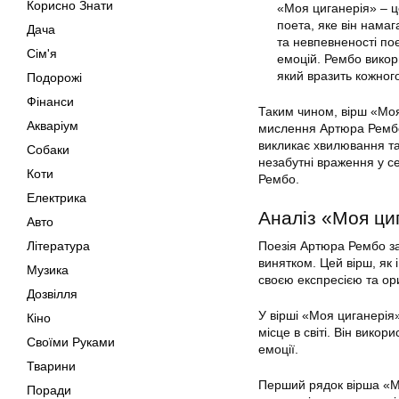
Корисно Знати
«Моя циганерія» – ц
поета, яке він намаг
Дача
та невпевненості по
Сім'я
емоцій. Рембо викори
який вразить кожног
Подорожі
Фінанси
Таким чином, вірш «Моя
Акваріум
мислення Артюра Рембо.
викликає хвилювання та
Собаки
незабутні враження у се
Коти
Рембо.
Електрика
Аналіз «Моя ци
Авто
Література
Поезія Артюра Рембо за
винятком. Цей вірш, як
Музика
своєю експресією та ор
Дозвілля
У вірші «Моя циганерія
Кіно
місце в світі. Він вико
Своїми Руками
емоції.
Тварини
Перший рядок вірша «Мо
Поради