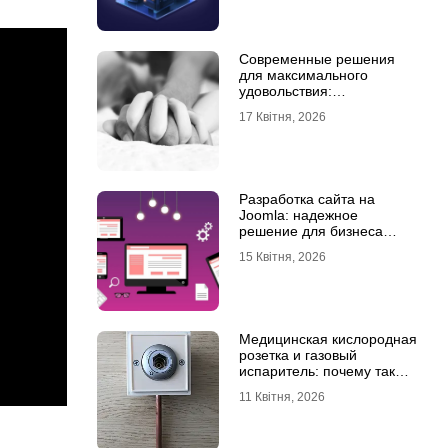
Современные решения
для максимального
удовольствия:
мастурбаторы для мужчин
17 Квітня, 2026
и Womanizer для женщин
Разработка сайта на
Joomla: надежное
решение для бизнеса
любого уровня
15 Квітня, 2026
Медицинская кислородная
розетка и газовый
испаритель: почему так
важно выбрать
11 Квітня, 2026
качественное
оборудование