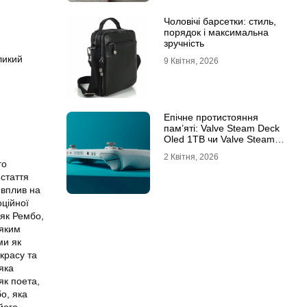
Чоловічі барсетки: стиль,
порядок і максимальна
зручність
ликий
9 Квітня, 2026
Епічне протистояння
пам’яті: Valve Steam Deck
Oled 1TB чи Valve Steam
Deck Oled 512GB?
2 Квітня, 2026
го
 стаття
 вплив на
оційної
 як Рембо,
 яким
ми як
 красу та
яка
як поета,
бо, яка
його