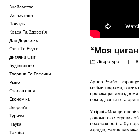
Знайомства
Запчастини
Послуги
Краса Та Здоров'я
Для Дорослих
“Моя циган
Одяг Та Взуття
Дитячий Світ
Література
9
Будівництво
Тварини Та Рослини
Артюр Рембо – французьк
Різне
своїми творами, в яких
Оголошення
провокаційними ідеями.
Економіка
несподіваністю та оригі
Здоров'я
У вірші «Моя циганерія
Туризм
допомогою яскравих обр
незалежності та бунта
Наука
зарядів, Рембо викликає
Техніка