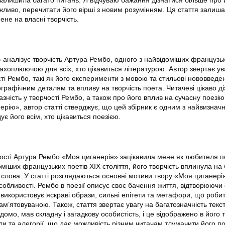
можливо, перечитати його вірші з новим розумінням. Ця стаття залиша
ене на власні творчість.
 аналізує творчість Артура Рембо, одного з найвідоміших французьк
захоплюючою для всіх, хто цікавиться літературою. Автор звертає ув
ті Рембо, такі як його експерименти з мовою та стильові нововведен
ографічним деталям та впливу на творчість поета. Читачеві цікаво д
разність у творчості Рембо, а також про його вплив на сучасну поезію
рію», автор статті стверджує, що цей збірник є одним з найвизнач
ує його всім, хто цікавиться поезією.
чості Артура Рембо «Моя циганерія» зацікавила мене як любителя по
міших французьких поетів XIX століття, його творчість вплинула на 
 слова. У статті розглядаються основні мотиви твору «Моя циганерія
особливості. Рембо в поезії описує своє бачення життя, відтворюючи 
 використовує яскраві образи, сильні епітети та метафори, що роби
ам’ятовуваною. Також, стаття звертає увагу на багатозначність текс
домо, мав складну і загадкову особистість, і це відображено в його т
ли та алегорії, що дає можливість різним читачам тлумачити його по