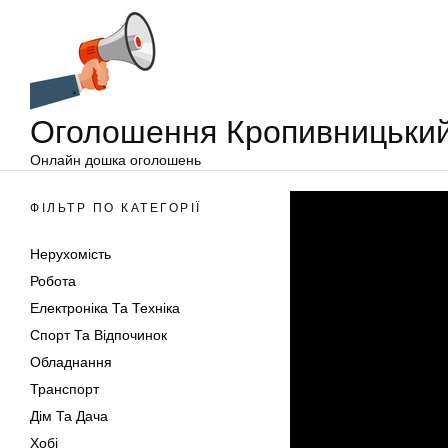
Оголошення
Перейти
Кропивницький
до
вмісту
Оголошення Кропивницьки
Онлайн дошка оголошень
ФІЛЬТР ПО КАТЕГОРІЇ
Нерухомість
Робота
Електроніка Та Техніка
Спорт Та Відпочинок
Обладнання
Транспорт
Дім Та Дача
Хобі