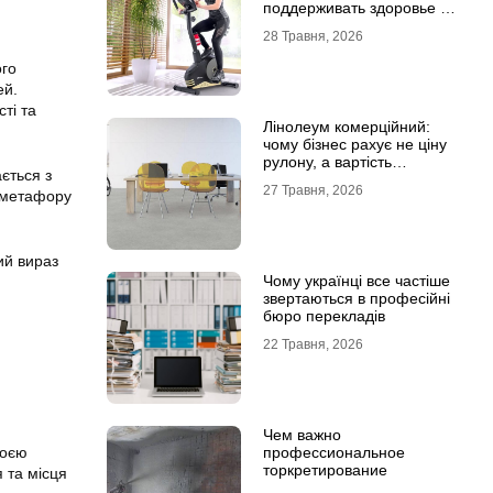
поддерживать здоровье и
физическую форму
28 Травня, 2026
ого
ей.
ті та
Лінолеум комерційний:
чому бізнес рахує не ціну
рулону, а вартість
ється з
експлуатації
27 Травня, 2026
у метафору
ий вираз
Чому українці все частіше
звертаються в професійні
бюро перекладів
22 Травня, 2026
Чем важно
профессиональное
воєю
торкретирование
я та місця