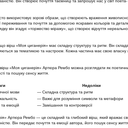
ваністю. Він створює почуття таємниці та запрошує нас у світ поета-
сто використовує зорові образи, що створюють враження живописн
ої переживання та почуття за допомогою яскравих кольорів та детал
ядку він згадує «торжество міражу», що створює відчуття нереальнос
 що вірш «Моя циганерія» має складну структуру та ритм. Він склада
ізняються за тематикою та настроєм. Кожна частина має свою власн
, вірш «Моя циганерія» Артюра Рембо можна розглядати як поетичн
сті та пошуку сенсу життя.
аги
Недоліки
ичної мови
— Складна структура та ритм
кальність
— Важкі для розуміння символи та метафори
 та емоцій
— Замішання та контроверсії
ія» Артюра Рембо — це складний та глибокий вірш, який вражає с
ністю. Він передає почуття та емоції автора, його пошук сенсу житт