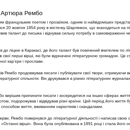
 Артюра Рембо
м французьким поетом і прозаїком, одним із найвідоміших предста
вся 20 жовтня 1854 року в містечку Шарлемон, що знаходиться на пі
явив талант до письма і відчував сильну потребу в самовираженні ч
пив до ліцею в Каракасі, де його талант був помічений вчителем по лі
в свої перші вірші, які були відзначені літературною громадою. Це с
ної кар’єри і прослави.
ів Рембо продовжував писати і публікувати свої твори, отримуючи в
ітературної спільноти. Він друкувався в різних літературних журналах
мбо вирішив припинити писати і зосередитися на інших сферах життя
том, подорожував і відвідував різні країни. Цей період його життя б
 способом життя, вживанням наркотиків і скандалами.
рерви, Рембо повернувся до літературної діяльності і написав свою
ю «Останні вірші». Вона була опублікована в 1891 році і стала його о